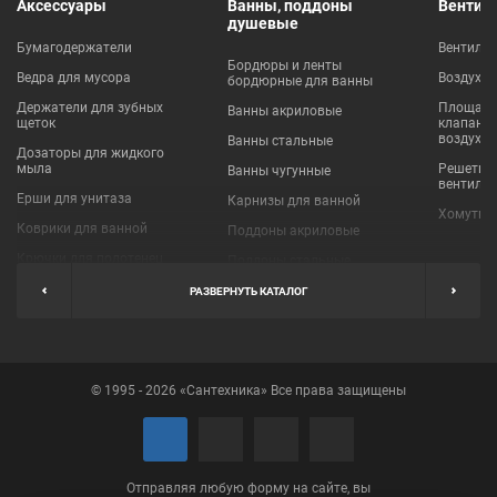
Аксессуары
Ванны, поддоны
Вентил
душевые
Бумагодержатели
Вентиля
Бордюры и ленты
Ведра для мусора
Воздухо
бордюрные для ванны
Держатели для зубных
Площадки
Ванны акриловые
щеток
клапаны
воздухо
Ванны стальные
Дозаторы для жидкого
мыла
Решетки
Ванны чугунные
вентиля
Ерши для унитаза
Карнизы для ванной
Хомуты 
Коврики для ванной
Поддоны акриловые
Крючки для полотенец
Поддоны стальные
Мыльницы
Пробки для ванн
РАЗВЕРНУТЬ КАТАЛОГ
Наборы аксессуаров
Шторы для ванной
Полки для ванных
Экраны под ванну
комнат
© 1995 - 2026 «Сантехника» Все права защищены
Полотенцедержатели
Поручни
Рукосушители и фены
Сушилки для белья
Отправляя любую форму на сайте, вы