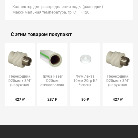
Коллектор для распределения воды (разводки)
Максимальная температура, гр. С — +120
С этим товаром покупают
Переходник
Труба Faser
Фум лента
Переходник
D25мм х 3/4"
D20мм
10мм 20гр К/
D25мм х 3/4"
(наружная
стекловолокно
Чепецк
(наружная
резьба) FV-
ПН20 FV-
резьба) FV-
Plast/Alca
Plast/Alca
Plast/Alca
427 ₽
287 ₽
80 ₽
427 ₽