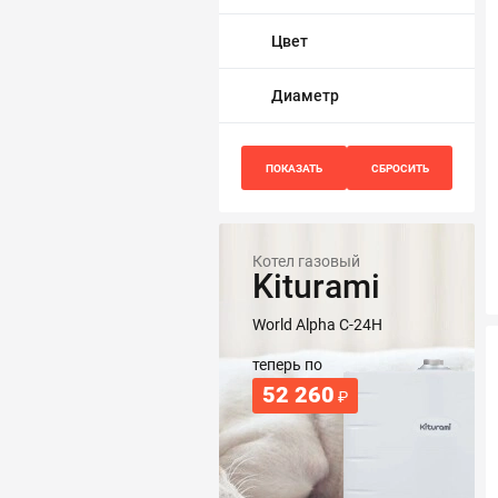
Трубопровод
Цвет
Автоматика и насосы
Диаметр
Инструменты и крепеж
Приборы учета / Измерительные приборы
Хозтовары и садовые принадлежности
Котел газовый
Kiturami
ОСОБЫЕ КАТЕГОРИИ
World Alpha C-24H
теперь по
52 260
₽