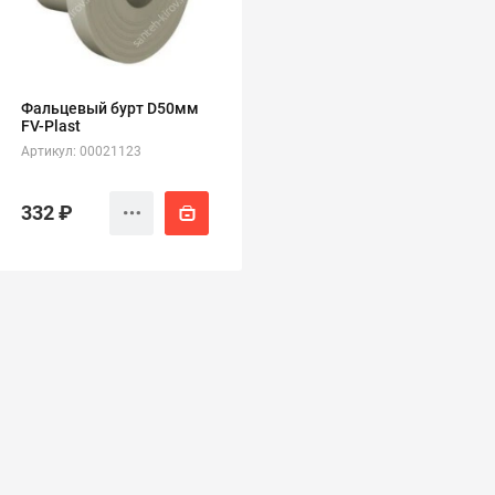
полипропиленовые
Тройники
106
полипропиленовые
Трубы
44
полипропиленовые
Фальцевый бурт D50мм
Углы
103
FV-Plast
полипропиленовые
Артикул: 00021123
Фальцевые бурты
4
полипропиленовые
Фильтры
7
332 ₽
полипропиленовые