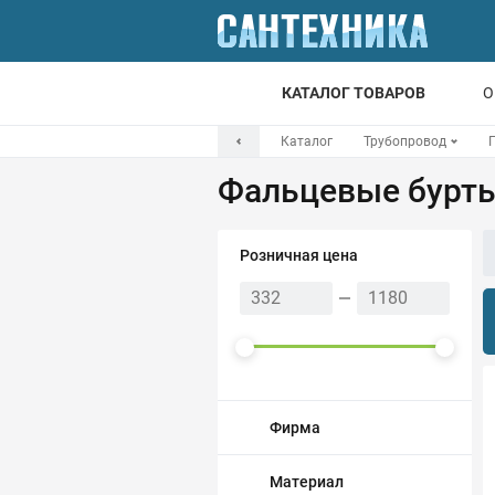
КАТАЛОГ ТОВАРОВ
О
Каталог
Трубопровод
Для ванной
Фальцевые бурт
Для кухни
Т
Розничная цена
Смесители
Мойки
Санфаянс
Отопление
Фирма
Канализация
Материал