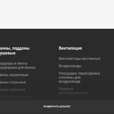
анны, поддоны
Вентиляция
душевые
Вентиляторы вытяжные
ордюры и ленты
Воздуховоды
ордюрные для ванны
Площадки, переходники,
анны акриловые
клапаны для
воздуховода
анны стальные
Решетки
анны чугунные
вентиляционные
арнизы для ванной
Хомуты для вентиляции
оддоны акриловые
РАЗВЕРНУТЬ КАТАЛОГ
оддоны стальные