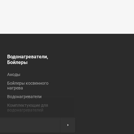
Водонагреватели,
Душевые кабины,
Бойлеры
углы, ограждения
Аноды
Душевые кабины
Бойлеры косвенного
Душевые углы и
нагрева
ограждения
Водонагреватели
Комплектующие для
душевых кабин
Комплектующие для
водонагревателей
Нагревательные
элементы