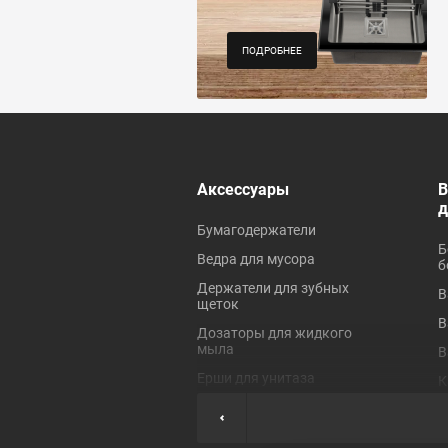
ПОДРОБНЕЕ
 ревизионные
Аксессуары
В
Бумагодержатели
Б
Ведра для мусора
б
Держатели для зубных
В
щеток
В
Дозаторы для жидкого
мыла
В
Ерши для унитаза
К
Коврики для ванной
П
Крючки для полотенец
П