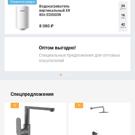
Огранич-е пред-е
24
Водонагреватель
дни
вертикальный ER
80л EDISSON
16
час
42
8 080 ₽
мин
Оптом выгодно!
Специальные предложения для оптовых
покупателей
Спецпредложения
%
%