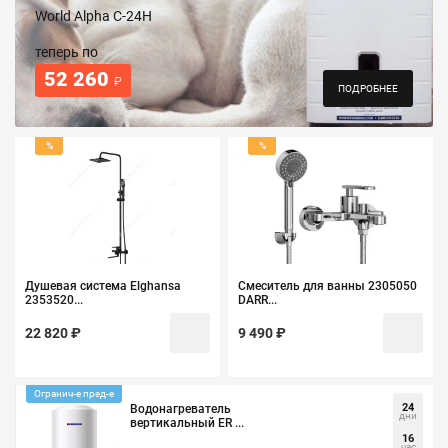
World Alpha C-24H
теперь по
52 260
₽
ПОДРОБНЕЕ
%
%
Душевая система Elghansa
Смеситель для ванны 2305050
2353520...
DARR...
22 820 ₽
9 490 ₽
Огранич-е пред-е
24
Водонагреватель
дни
вертикальный ER ...
16
час