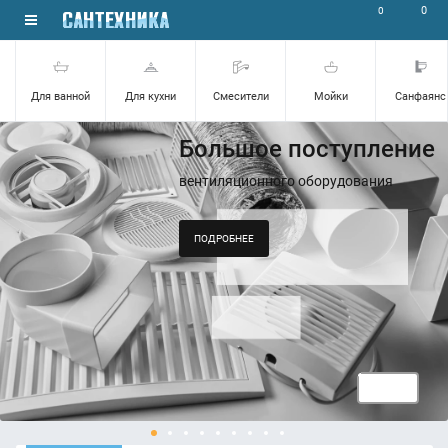
0
0
Для ванной
Для кухни
Смесители
Мойки
Санфаянс
Большое поступление
вентиляционного оборудования
ПОДРОБНЕЕ