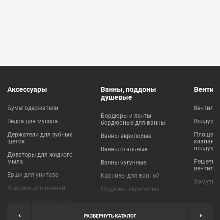
Аксессуары
Ванны, поддоны
Вентил
душевые
Бумагодержатели
Вентиля
Бордюры и ленты
Ведра для мусора
Воздухо
бордюрные для ванны
Держатели для зубных
Площадки
Ванны акриловые
щеток
клапаны
воздухо
Ванны стальные
Дозаторы для жидкого
мыла
Решетки
Ванны чугунные
вентиля
Ерши для унитаза
Карнизы для ванной
Хомуты 
Коврики для ванной
Поддоны акриловые
Крючки для полотенец
Поддоны стальные
Мыльницы
Пробки для ванн
РАЗВЕРНУТЬ КАТАЛОГ