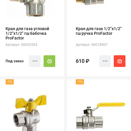
полипропиленовые
Тройники
106
полипропиленовые
Трубы
44
полипропиленовые
Кран для газа угловой
Кран для газа 1/2"х1/2"
Углы
103
1/2"х1/2" гш бабочка
гш ручка ProFactor
полипропиленовые
ProFactor
Фальцевые бурты
4
Артикул: 00020503
Артикул: 00018907
полипропиленовые
Фильтры
7
полипропиленовые
610 ₽
Под заказ
-7%
-7%