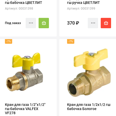
гш бабочка ЦВЕТЛИТ
гш ручка ЦВЕТЛИТ
Артикул: 00031398
Артикул: 00031399
370 ₽
Под заказ
-7%
-7%
Кран для газа 1/2"х1/2"
Кран для газа 1/2х1/2 гш
гш бабочка VALFEX
бабочка Бологое
VF278