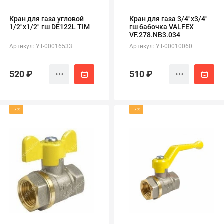
Кран для газа угловой
Кран для газа 3/4"х3/4"
1/2"х1/2" гш DE122L TIM
гш бабочка VALFEX
VF.278.NB3.034
Артикул: УТ-00016533
Артикул: УТ-00010060
520 ₽
510 ₽
-7%
-7%