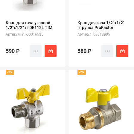
Кран для газа угловой
Кран для газа 1/2"х1/2"
1/2"х1/2" гг DE112L TIM
гг ручка ProFactor
Артикул: УТ-00016535
Артикул: 00018905
590 ₽
580 ₽
-7%
-7%