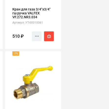
Кран для газа 3/4"х3/4"
гш ручка VALFEX
VF.272.NR3.034
Артикул: УТ-00010061
510 ₽
-7%