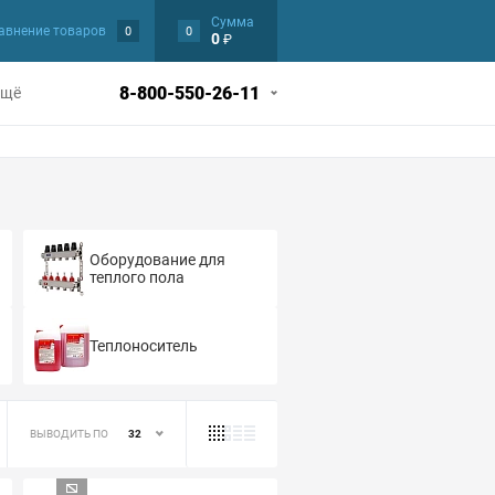
Сумма
авнение товаров
0
0
0
₽
8-800-550-26-11
Ещё
я
системы
ы
танции
аза
тели
Смесители ванна-душевые
Гофры, манжеты, сливы для унитаза
Газовые горелки и плитки
Люки канализационные
Гофрированная нержавеющая сталь
Мойки эмалированные
ии
174
243
25
24
27
17
27
32
17
13
3
9
 вытяжные
ржавеющей
45
6
рованные
42
онные
Предохранительные узлы, группы безопасности
26
78
54
4
реходники,
53
21
из
Оборудование для
 стали
одвесные
58
12
теплого пола
зионные
астик
Смесители для кухни
Смесители для кухни
391
391
127
26
22
ные
6
 скобы
17
вентиляции
12
тиковой
Теплоноситель
ель
Смесители скрытого монтажа
10
17
ы
2
жимные
65
для
7
тиковой
я ванн
лиэтилен
ВЫВОДИТЬ ПО
32
102
28
30
одники,
37
10
альные