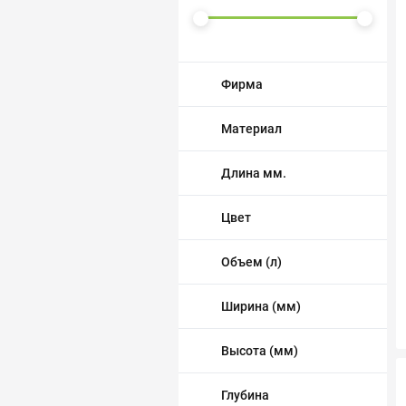
Трубопровод
Автоматика и насосы
Фирма
Инструменты и крепеж
Материал
Приборы учета / Измерительные приборы
Длина мм.
Хозтовары и садовые принадлежности
Цвет
ОСОБЫЕ КАТЕГОРИИ
Объем (л)
Ширина (мм)
Высота (мм)
Глубина