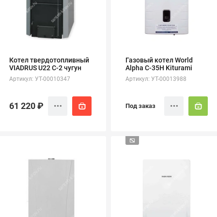
Котел твердотопливный
Газовый котел World
VIADRUS U22 C-2 чугун
Alpha C-35H Kiturami
Артикул: УТ-00010347
Артикул: УТ-00013988
61 220 ₽
Под заказ