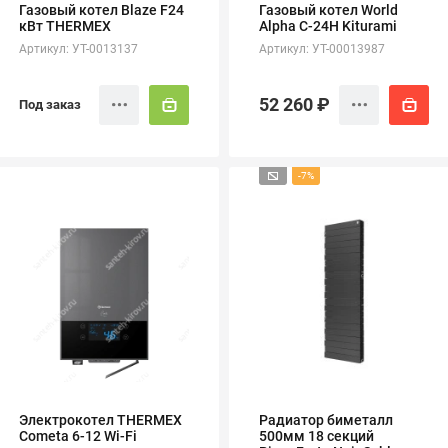
Газовый котел Blaze F24
Газовый котел World
кВт THERMEX
Alpha C-24H Kiturami
Артикул: УТ-0013137
Артикул: УТ-00013987
52 260 ₽
Под заказ
-7%
Электрокотел THERMEX
Радиатор биметалл
Cometa 6-12 Wi-Fi
500мм 18 секций