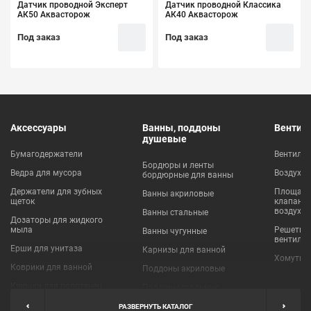
Датчик проводной Эксперт
Датчик проводной Классика
АК50 Аквасторож
АК40 Аквасторож
Под заказ
Под заказ
Аксессуары
Ванны, поддоны
Вентил
душевые
Бумагодержатели
Вентиля
Бордюры и ленты
Ведра для мусора
Воздухо
бордюрные для ванны
Держатели для зубных
Площадки
Ванны акриловые
щеток
клапаны
воздухо
Ванны стальные
Дозаторы для жидкого
мыла
Решетки
Ванны чугунные
вентиля
Ерши для унитаза
Карнизы для ванной
Хомуты 
Коврики для ванной
Поддоны акриловые
Крючки для полотенец
Поддоны стальные
Мыльницы
Пробки для ванн
РАЗВЕРНУТЬ КАТАЛОГ