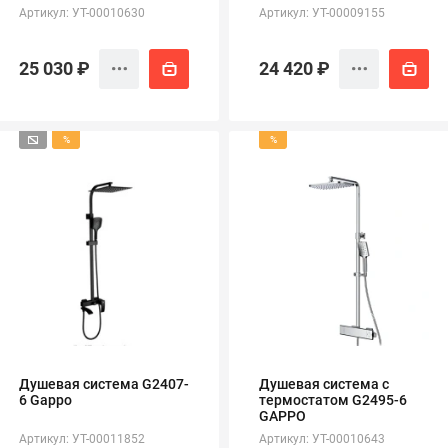
Артикул: УТ-00010630
Артикул: УТ-00009155
25 030 ₽
24 420 ₽
%
%
Душевая система G2407-
Душевая система с
6 Gappo
термостатом G2495-6
GAPPO
Артикул: УТ-00011852
Артикул: УТ-00010643