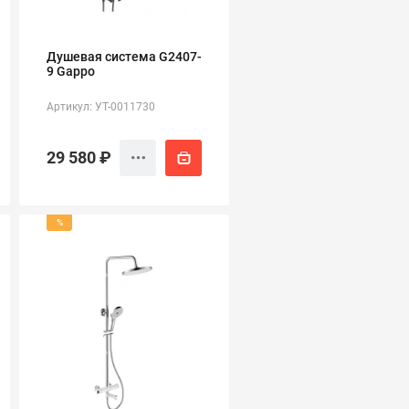
Душевая система G2407-
9 Gappo
Артикул: УТ-0011730
29 580 ₽
%