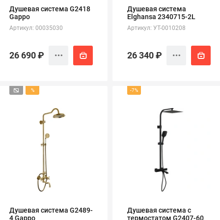
Душевая система G2418
Душевая система
Gappo
Elghansa 2340715-2L
Артикул: 00035030
Артикул: УТ-0010208
26 690 ₽
26 340 ₽
%
-7%
Душевая система G2489-
Душевая система с
4 Gappo
термостатом G2407-60