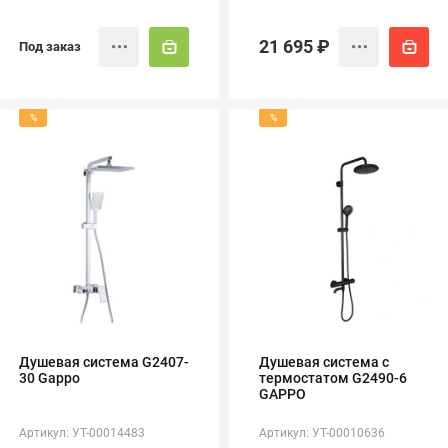
21 695 ₽
Под заказ
%
%
Душевая система G2407-
Душевая система с
30 Gappo
термостатом G2490-6
GAPPO
Артикул: УТ-00014483
Артикул: УТ-00010636