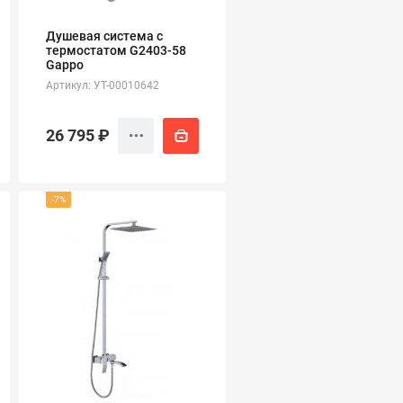
Душевая система с
термостатом G2403-58
Gappo
Артикул: УТ-00010642
26 795 ₽
-7%