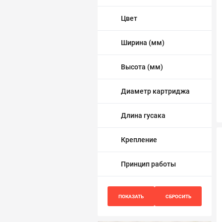
Трубопровод
Цвет
Автоматика и насосы
Ширина (мм)
Инструменты и крепеж
Высота (мм)
Приборы учета / Измерительные приборы
Диаметр картриджа
Хозтовары и садовые принадлежности
Длина гусака
ОСОБЫЕ КАТЕГОРИИ
Крепление
Принцип работы