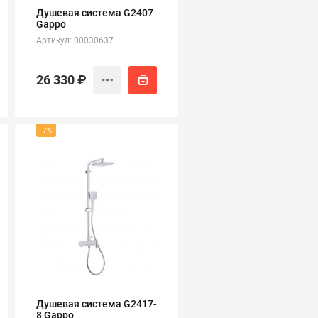
Душевая система G2407
Gappo
Артикул: 00030637
26 330 ₽
-7%
Душевая система G2417-
8 Gappo