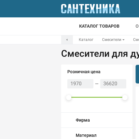
КАТАЛОГ ТОВАРОВ
О
Каталог
Смесители
См
Для ванной
Смесители для д
Для кухни
Т
Розничная цена
Смесители
Мойки
Санфаянс
Отопление
Фирма
Канализация
Материал