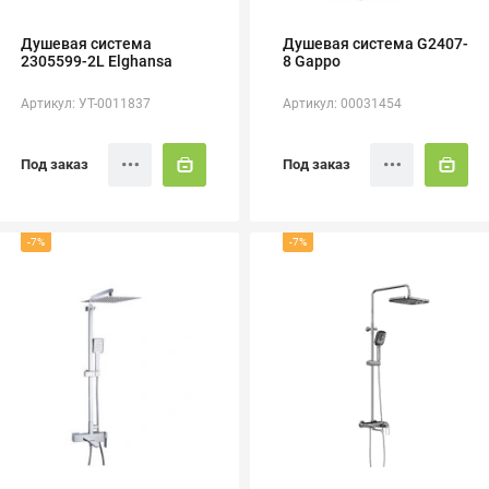
Душевая система
Душевая система G2407-
2305599-2L Elghansa
8 Gappo
Артикул: УТ-0011837
Артикул: 00031454
Под заказ
Под заказ
-7%
-7%