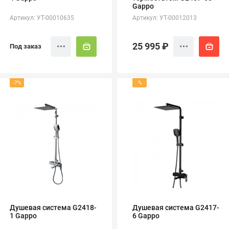
Gappo
Артикул: УТ-00010635
Артикул: УТ-00012013
25 995 ₽
Под заказ
-7%
%
Душевая система G2418-
Душевая система G2417-
1 Gappo
6 Gappo