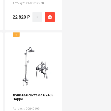
Артикул: УТ-00012970
22 820 ₽
%
Душевая система G2489
Gappo
Артикул: 00040199