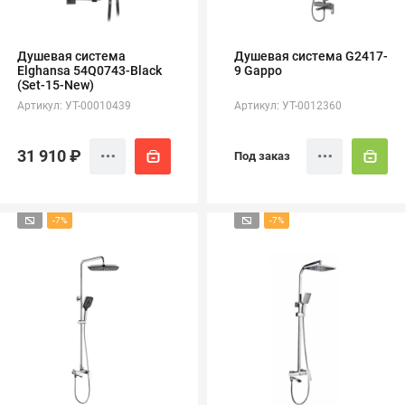
полипропиленовые
Тройники
106
полипропиленовые
Душевая система
Душевая система G2417-
Трубы
44
Elghansa 54Q0743-Black
9 Gappo
полипропиленовые
(Set-15-New)
Углы
103
Артикул: УТ-00010439
Артикул: УТ-0012360
полипропиленовые
Фальцевые бурты
4
полипропиленовые
31 910 ₽
Под заказ
Фильтры
7
полипропиленовые
-7%
-7%