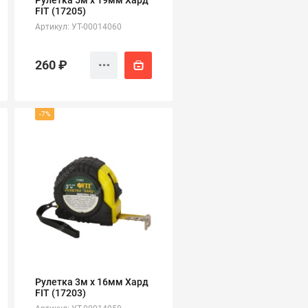
Рулетка 5м х 19мм Хард
FIT (17205)
Артикул: УТ-00014060
260 ₽
-7%
Рулетка 3м х 16мм Хард
FIT (17203)