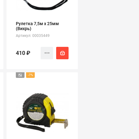
Рулетка 7,5м х 25мм
(Вихрь)
Артикул: 00035449
410 ₽
-7%