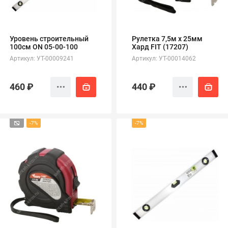
Уровень строительный
Рулетка 7,5м х 25мм
100см ON 05-00-100
Хард FIT (17207)
Артикул: УТ-00009241
Артикул: УТ-00014062
460 ₽
440 ₽
-7%
-7%