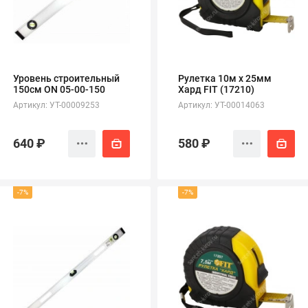
полипропиленовые
Тройники
106
полипропиленовые
Трубы
44
полипропиленовые
Углы
103
Уровень строительный
Рулетка 10м х 25мм
полипропиленовые
150см ON 05-00-150
Хард FIT (17210)
Фальцевые бурты
4
Артикул: УТ-00009253
Артикул: УТ-00014063
полипропиленовые
Фильтры
7
полипропиленовые
640 ₽
580 ₽
-7%
-7%