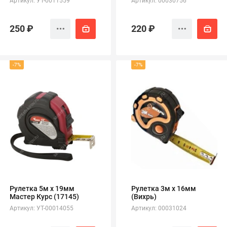
Артикул: УТ-0011559
Артикул: 00030756
250 ₽
220 ₽
-7%
-7%
Рулетка 5м х 19мм
Рулетка 3м х 16мм
Мастер Курс (17145)
(Вихрь)
Артикул: УТ-00014055
Артикул: 00031024