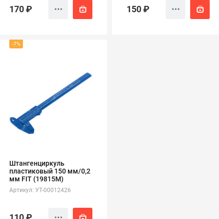
170 ₽
150 ₽
-7%
Штангенциркуль
пластиковый 150 мм/0,2
мм FIT (19815М)
Артикул: УТ-00012426
110 ₽