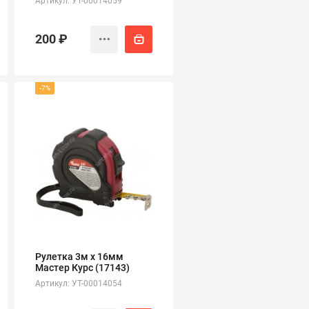
Артикул: УТ-00014059
200 ₽
-7%
Рулетка 3м х 16мм
Мастер Курс (17143)
Артикул: УТ-00014054