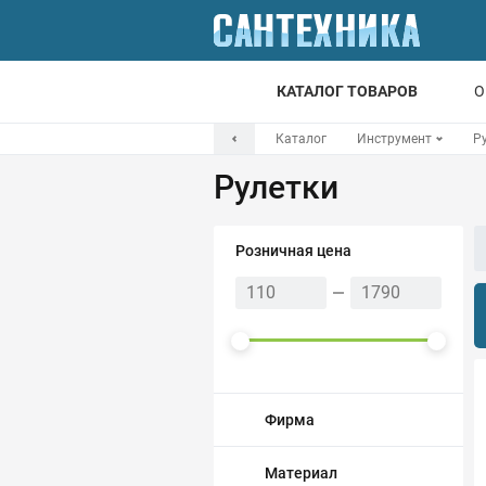
КАТАЛОГ ТОВАРОВ
О
Каталог
Инструмент
Р
Для ванной
Рулетки
Для кухни
Т
Розничная цена
Смесители
Мойки
Санфаянс
Отопление
Фирма
Канализация
Материал