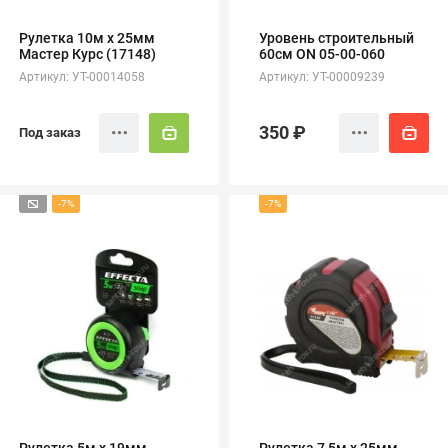
Рулетка 10м х 25мм
Уровень строительный
Мастер Курс (17148)
60см ON 05-00-060
Артикул: УТ-00014058
Артикул: УТ-00009239
350 ₽
Под заказ
-7%
-7%