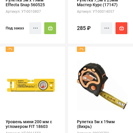
Рулетка 5м х 19мм
Рулетка 7,5м х 25мм
Effecta Snap 560525
Мастер Курс (17147)
Артикул: УТ-0010807
Артикул: УТ-00014057
285 ₽
Под заказ
-7%
-7%
Уровень мини 200 мм с
Рулетка 5м х 19мм
угломером FIT 18603
(Вихрь)