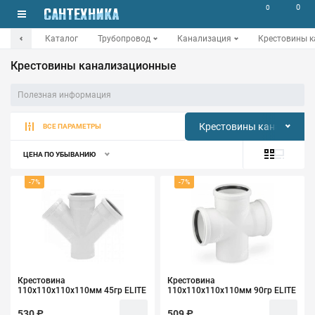
0
0
Каталог
Трубопровод
Канализация
Крестовины 
Крестовины канализационные
Полезная информация
Крестовины канализац
ВСЕ ПАРАМЕТРЫ
ЦЕНА ПО УБЫВАНИЮ
-7%
-7%
Крестовина
Крестовина
110х110х110х110мм 45гр ELITE
110х110х110х110мм 90гр ELITE
530 ₽
509 ₽