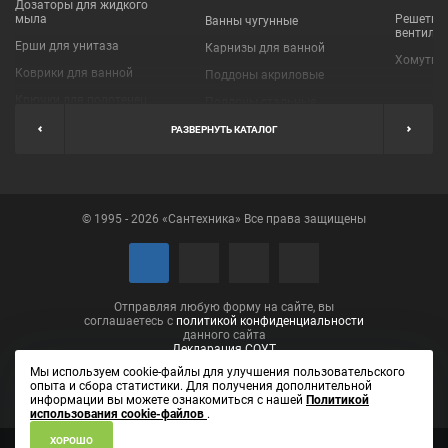
Дозаторы для жидкого
мыла
Решетки
Ванны чугунные
вентиля
Ерши для унитаза
Карнизы для ванной
Хомуты 
Коврики для ванной
Поддоны акриловые
Крючки для полотенец
Поддоны стальные
Мыльницы
Пробки для ванн
РАЗВЕРНУТЬ КАТАЛОГ
Наборы аксессуаров
Шторы для ванной
Полки для ванных
Экраны под ванну
комнат
© 1995 - 2026 «Сантехника» Все права защищены
Полотенцедержатели
Поручни
Рукосушители и фены
Сушилки для белья
Отправляя любую форму на сайте, вы
соглашаетесь с
политикой конфиденциальности
данного сайта
Декларация СОУТ
Мы используем cookie-файлы для улучшения пользовательского
опыта и сбора статистики. Для получения дополнительной
информации вы можете ознакомиться с нашей
Политикой
использования cookie-файлов
.
ХОРОШО
ИП Лаптева Елена Вениаминовна ОГРН 304434531001090
610002,