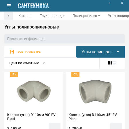
0
0
Каталог
Трубопровод
Полипропилен
Углы полип
Углы полипропиленовые
Полезная информация
Углы полипропиленовые
ВСЕ ПАРАМЕТРЫ
ЦЕНА ПО УБЫВАНИЮ
-7%
-7%
Колено (угол) D110мм 90° FV-
Колено (угол) D110мм 45° FV-
Plast
Plast
2 495 ₽
1 790 ₽