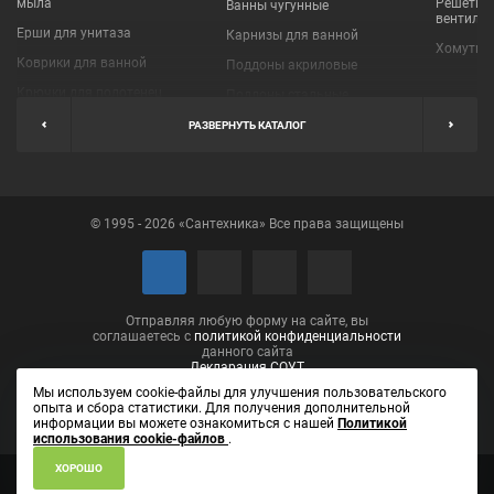
мыла
Решетки
Ванны чугунные
вентиля
Ерши для унитаза
Карнизы для ванной
Хомуты 
Коврики для ванной
Поддоны акриловые
Крючки для полотенец
Поддоны стальные
Мыльницы
Пробки для ванн
РАЗВЕРНУТЬ КАТАЛОГ
Наборы аксессуаров
Шторы для ванной
Полки для ванных
Экраны под ванну
комнат
© 1995 - 2026 «Сантехника» Все права защищены
Полотенцедержатели
Поручни
Рукосушители и фены
Сушилки для белья
Отправляя любую форму на сайте, вы
соглашаетесь с
политикой конфиденциальности
данного сайта
Декларация СОУТ
Мы используем cookie-файлы для улучшения пользовательского
опыта и сбора статистики. Для получения дополнительной
информации вы можете ознакомиться с нашей
Политикой
использования cookie-файлов
.
ХОРОШО
ИП Лаптева Елена Вениаминовна ОГРН 304434531001090
610002,
Кировская область, город Киров, ул. Пролетарская, д. 14, кв. 46
(8332)