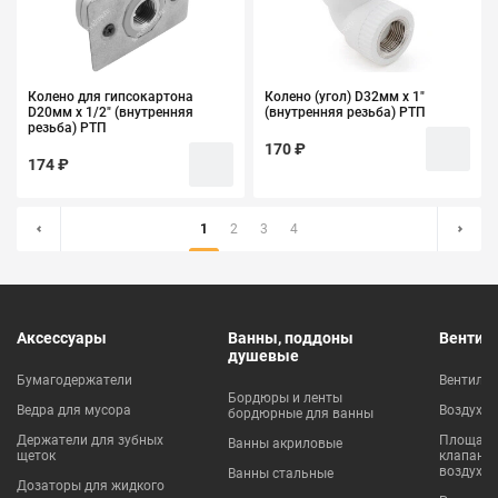
Колено для гипсокартона
Колено (угол) D32мм х 1"
D20мм х 1/2" (внутренняя
(внутренняя резьба) РТП
резьба) РТП
170 ₽
174 ₽
1
2
3
4
Аксессуары
Ванны, поддоны
Вентил
душевые
Бумагодержатели
Вентиля
Бордюры и ленты
Ведра для мусора
Воздухо
бордюрные для ванны
Держатели для зубных
Площадки
Ванны акриловые
щеток
клапаны
воздухо
Ванны стальные
Дозаторы для жидкого