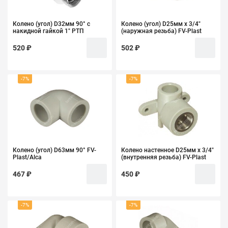
Колено (угол) D32мм 90° с
Колено (угол) D25мм х 3/4"
накидной гайкой 1" РТП
(наружная резьба) FV-Plast
520 ₽
502 ₽
-7%
-7%
Колено (угол) D63мм 90° FV-
Колено настенное D25мм х 3/4"
Plast/Alca
(внутренняя резьба) FV-Plast
467 ₽
450 ₽
-7%
-7%