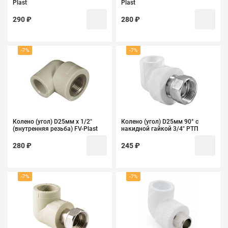
Plast
Plast
290 ₽
280 ₽
-7%
-7%
Колено (угол) D25мм х 1/2"
Колено (угол) D25мм 90° с
(внутренняя резьба) FV-Plast
накидной гайкой 3/4" РТП
280 ₽
245 ₽
-7%
-7%