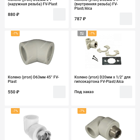
(наружная резьба) FV-Plast
(внутренняя резьба) FV-
Plast/Alca
880 ₽
787 ₽
-7%
-7%
Колено (угол) D63мм 45° FV-
Колено (угол) D20мм х 1/2" для
Plast
гипсокартона FV-Plast/Alca
550 ₽
Под заказ
-7%
-7%