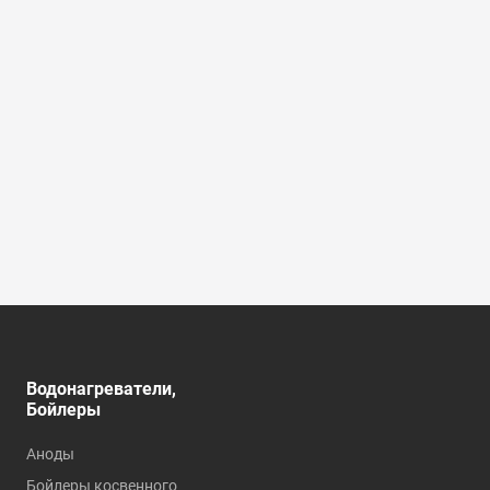
Водонагреватели,
Душевые кабины,
Бойлеры
углы, ограждения
Аноды
Душевые кабины
Бойлеры косвенного
Душевые углы и