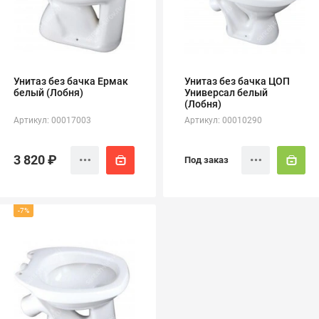
полипропиленовые
Тройники
106
полипропиленовые
Трубы
44
полипропиленовые
Углы
103
Унитаз без бачка Ермак
Унитаз без бачка ЦОП
полипропиленовые
белый (Лобня)
Универсал белый
Фальцевые бурты
4
(Лобня)
полипропиленовые
Артикул: 00017003
Артикул: 00010290
Фильтры
7
полипропиленовые
3 820 ₽
Под заказ
-7%