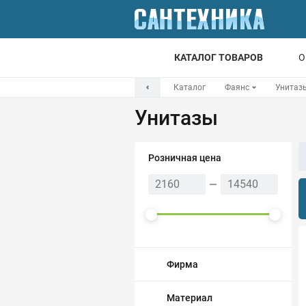
КАТАЛОГ ТОВАРОВ
О
Каталог
Фаянс
Унитаз
Для ванной
Унитазы
Для кухни
Т
Розничная цена
Смесители
Мойки
Санфаянс
Отопление
Фирма
Канализация
Материал