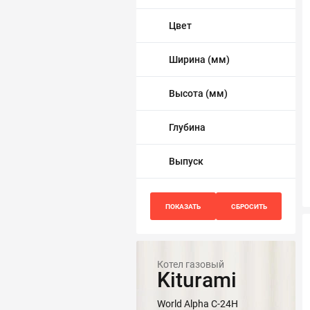
Трубопровод
Цвет
Автоматика и насосы
Ширина (мм)
Инструменты и крепеж
Высота (мм)
Приборы учета / Измерительные приборы
Глубина
Хозтовары и садовые принадлежности
Выпуск
ОСОБЫЕ КАТЕГОРИИ
Котел газовый
Kiturami
World Alpha C-24H