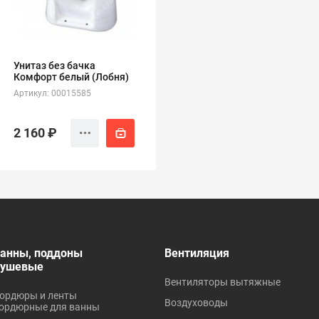
Унитаз без бачка
Комфорт белый (Лобня)
Артикул: 00015585
2 160 ₽
анны, поддоны
Вентиляция
душевые
Вентиляторы вытяжные
ордюры и ленты
Воздуховоды
ордюрные для ванны