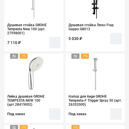
Душевая стойка GROHE
Душевая стойка Люкс Frap
Tempesta New 100 (арт.
Gappo G8013
27598001)
5 030 ₽
7 110 ₽
-7%
-7%
Лейка душевая GROHE
Набор для биде GROHE
TEMPESTA NEW 100
Tempesta-F Trigger Spray 30 (арт.
(арт.28419002)
26352000)
Под заказ
Под заказ
-7%
-7%