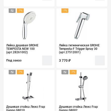
-7%
-7%
Лейка душевая GROHE
Лейка гигиеническая GROHE
TEMPESTA NEW 100
Tempesta-F Trigger Spray 30
(арт.28261002)
(арт.27512001)
Под заказ
3 770 ₽
-7%
-7%
Душевая стойка Люкс Frap
Душевая стойка Люкс Frap
Gappo G8010
Gappo G8002