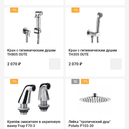
-7%
-7%
Кран с гигиеническим душем
Кран с гигиеническим душем
ТН805 OUTE
ТН305 OUTE
2 070 ₽
2 070 ₽
-7%
-7%
Крепёж смесителя в акриловую
Лейка "тропический душ"
ванну Frap F70-3
Potato P103-30