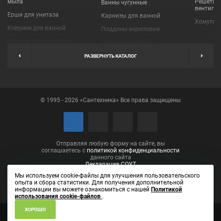
мыла
Решетки
Ванны чугунные
вентиля
Ерши для унитаза
Карнизы для ванной
Хомуты 
Коврики для ванной
Поддоны акриловые
Крючки для полотенец
Поддоны стальные
Мыльницы
Пробки для ванн
РАЗВЕРНУТЬ КАТАЛОГ
Наборы аксессуаров
Шторы для ванной
Полки для ванных
Экраны под ванну
комнат
© 1995 - 2026 «Сантехника» Все права защищены
Полотенцедержатели
Поручни
Рукосушители и фены
Сушилки для белья
Отправляя любую форму на сайте, вы
соглашаетесь с
политикой конфиденциальности
данного сайта
Декларация СОУТ
Мы используем cookie-файлы для улучшения пользовательского
опыта и сбора статистики. Для получения дополнительной
информации вы можете ознакомиться с нашей
Политикой
использования cookie-файлов
.
ХОРОШО
ИП Лаптева Елена Вениаминовна ОГРН 304434531001090
610002,
Кировская область, город Киров, ул. Пролетарская, д. 14, кв. 46
(8332)