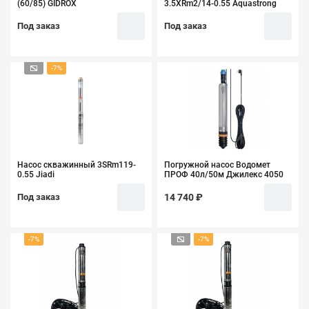
(60/85) GIDROX
3.5XRm2/14-0.55 Aquastrong
Под заказ
Под заказ
-7%
Насос скважинный 3SRm119-
Погружной насос Водомет
0.55 Jiadi
ПРОФ 40л/50м Джилекс 4050
Под заказ
14 740 ₽
-7%
-7%