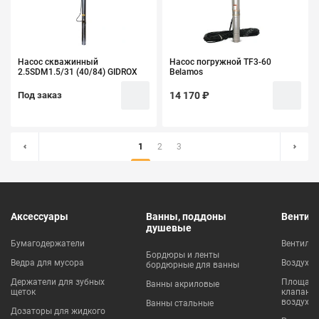
Насос скважинный
Насос погружной TF3-60
2.5SDM1.5/31 (40/84) GIDROX
Belamos
Под заказ
14 170 ₽
1
2
3
Аксессуары
Ванны, поддоны
Вентил
душевые
Бумагодержатели
Вентиля
Бордюры и ленты
Ведра для мусора
Воздухо
бордюрные для ванны
Держатели для зубных
Площадки
Ванны акриловые
щеток
клапаны
воздухо
Ванны стальные
Дозаторы для жидкого