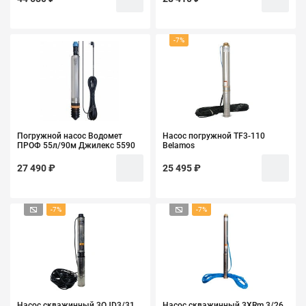
-7%
Погружной насос Водомет
Насос погружной TF3-110
ПРОФ 55л/90м Джилекс 5590
Belamos
27 490 ₽
25 495 ₽
-7%
-7%
Насос скважинный 3QJD3/31
Насос скважинный 3XRm 3/26