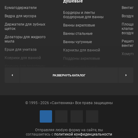
душевые
Бумагодержатели
Вентиля
Бордюры и ленты
Ведра для мусора
Воздухо
бордюрные для ванны
Держатели для зубных
Площадки
Ванны акриловые
щеток
клапаны
воздухо
Ванны стальные
Дозаторы для жидкого
мыла
Решетки
Ванны чугунные
вентиля
Ерши для унитаза
Карнизы для ванной
Хомуты 
Коврики для ванной
Поддоны акриловые
Крючки для полотенец
Поддоны стальные
Мыльницы
Пробки для ванн
РАЗВЕРНУТЬ КАТАЛОГ
Наборы аксессуаров
Шторы для ванной
Полки для ванных
Экраны под ванну
комнат
© 1995 - 2026 «Сантехника» Все права защищены
Полотенцедержатели
Поручни
Рукосушители и фены
Сушилки для белья
Отправляя любую форму на сайте, вы
соглашаетесь с
политикой конфиденциальности