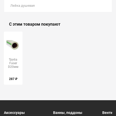
Лейка душевая
С этим товаром покупают
Труба
Faser
D20мм
стекловолокно
ПН20
FV-
287 ₽
Plast/Alca
Аксессуары
Ванны, поддоны
Вентил