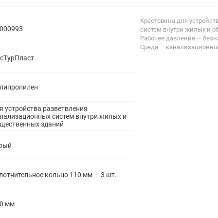
полипропиленовые
Тройники
106
Крестовина для устройст
полипропиленовые
000993
систем внутри жилых и 
Трубы
44
Рабочее давление — без
полипропиленовые
Среда — канализационны
Углы
103
сТурПласт
полипропиленовые
Фальцевые бурты
4
полипропиленовые
Фильтры
7
липропилен
полипропиленовые
я устройства разветвления
нализационных систем внутри жилых и
щественных зданий
рый
лотнительное кольцо 110 мм — 3 шт.
0 мм