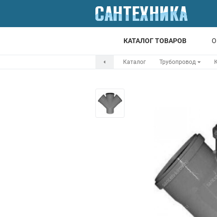
КАТАЛОГ ТОВАРОВ
О
Каталог
Трубопровод
Для ванной
Для кухни
Т
Смесители
Мойки
Санфаянс
Отопление
Канализация