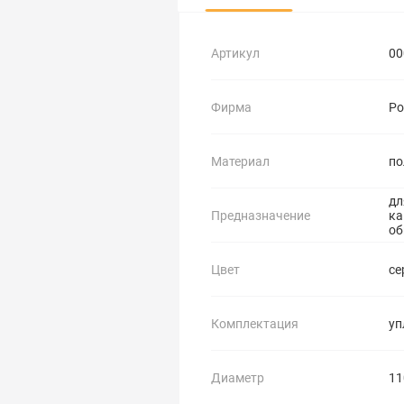
Артикул
00
Фирма
Ро
Материал
по
дл
Предназначение
ка
об
Цвет
се
Комплектация
уп
Диаметр
11