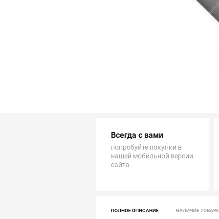
Трубопровод
Автоматика и насосы
Инструменты и крепеж
Приборы учета / Измерительные приборы
Хозтовары и садовые принадлежности
Всегда с вами
ОСОБЫЕ КАТЕГОРИИ
попробуйте покупки в
нашей мобильной версии
сайта
ПОЛНОЕ ОПИСАНИЕ
НАЛИЧИЕ ТОВАРА