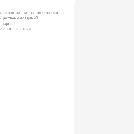
ва разветвления канализационных
общественных зданий
напорная
е бытовые стоки