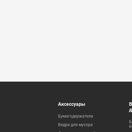
 ревизионные
Аксессуары
В
Бумагодержатели
Б
Ведра для мусора
б