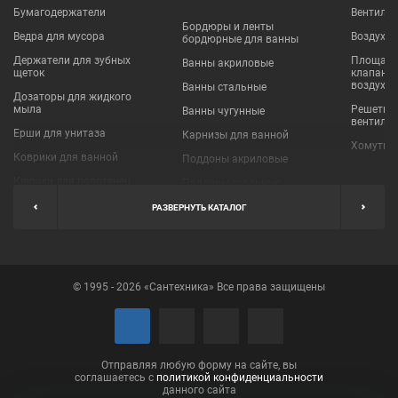
Бумагодержатели
Вентиля
Бордюры и ленты
Ведра для мусора
Воздухо
бордюрные для ванны
Держатели для зубных
Площадки
Ванны акриловые
щеток
клапаны
воздухо
Ванны стальные
Дозаторы для жидкого
мыла
Решетки
Ванны чугунные
вентиля
Ерши для унитаза
Карнизы для ванной
Хомуты 
Коврики для ванной
Поддоны акриловые
Крючки для полотенец
Поддоны стальные
Мыльницы
Пробки для ванн
РАЗВЕРНУТЬ КАТАЛОГ
Наборы аксессуаров
Шторы для ванной
Полки для ванных
Экраны под ванну
комнат
© 1995 - 2026 «Сантехника» Все права защищены
Полотенцедержатели
Поручни
Рукосушители и фены
Сушилки для белья
Отправляя любую форму на сайте, вы
соглашаетесь с
политикой конфиденциальности
данного сайта