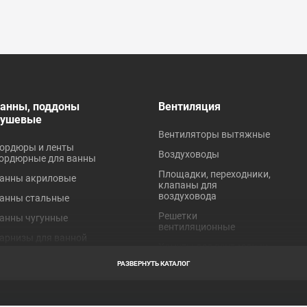
анны, поддоны
Вентиляция
душевые
Вентиляторы вытяжные
ордюры и ленты
Воздуховоды
ордюрные для ванны
Площадки, переходники,
анны акриловые
клапаны для
воздуховода
анны стальные
Решетки
анны чугунные
вентиляционные
арнизы для ванной
Хомуты для вентиляции
оддоны акриловые
РАЗВЕРНУТЬ КАТАЛОГ
оддоны стальные
робки для ванн