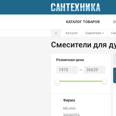
КАТАЛОГ ТОВАРОВ
О
Каталог
Смесители
См
Для ванной
Смесители для 
Для кухни
Т
Розничная цена
Смесители
Мойки
Санфаянс
Отопление
Фирма
MELANA
Канализация
AQUAVISTA