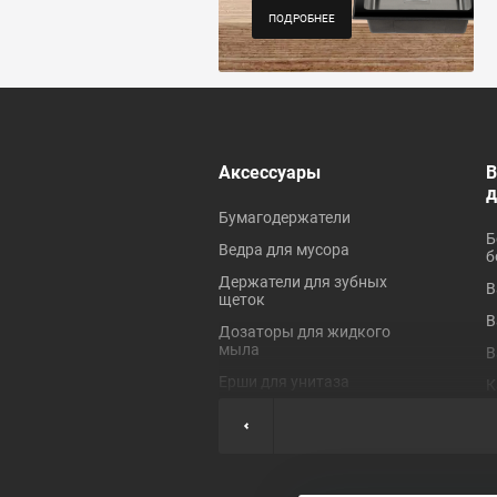
ПОДРОБНЕЕ
 ревизионные
Аксессуары
В
Бумагодержатели
Б
Ведра для мусора
б
Держатели для зубных
В
щеток
В
Дозаторы для жидкого
мыла
В
Ерши для унитаза
К
Коврики для ванной
П
Крючки для полотенец
П
Мыльницы
П