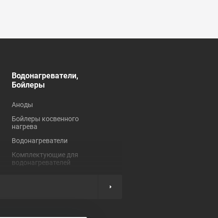
Водонагреватели,
Душевые кабины,
Бойлеры
углы, ограждения
Аноды
Душевые кабины
Бойлеры косвенного
Душевые углы и
нагрева
ограждения
Водонагреватели
Комплектующие для
душевых кабин
Комплектующие для
водонагревателей
Нагревательные
элементы