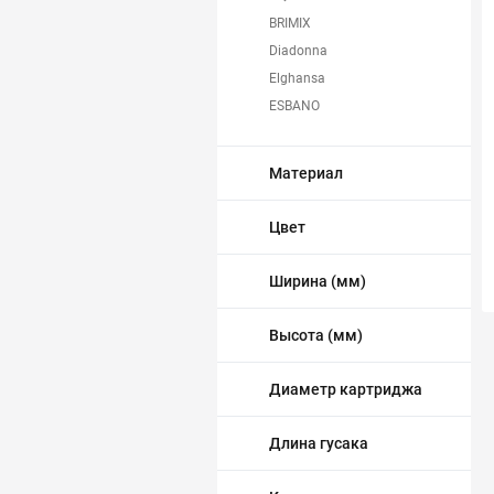
BRIMIX
Трубопровод
Diadonna
Elghansa
Автоматика и насосы
ESBANO
Frap
Инструменты и крепеж
FRUD
Материал
GAPPO
Приборы учета / Измерительные приборы
Golden Fox
Цвет
GOTA ROCIO
Хозтовары и садовые принадлежности
GROHE
Ширина (мм)
Ledeme
ОСОБЫЕ КАТЕГОРИИ
MAGNUS
Высота (мм)
OSKAR
OUTE
Диаметр картриджа
Potato
ООО "Казанский завод
Длина гусака
смесителей"
ПрофСан