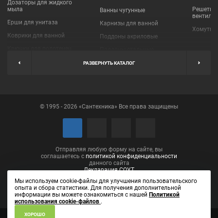
Дозаторы для жидкого
мыла
Решетки
Ванны чугунные
вентиля
Ерши для унитаза
Карнизы для ванной
Хомуты 
Коврики для ванной
Поддоны акриловые
Крючки для полотенец
Поддоны стальные
Мыльницы
Пробки для ванн
РАЗВЕРНУТЬ КАТАЛОГ
Наборы аксессуаров
Шторы для ванной
Полки для ванных
Экраны под ванну
комнат
© 1995 - 2026 «Сантехника» Все права защищены
Полотенцедержатели
Поручни
Рукосушители и фены
Сушилки для белья
Отправляя любую форму на сайте, вы
соглашаетесь с
политикой конфиденциальности
данного сайта
Декларация СОУТ
Мы используем cookie-файлы для улучшения пользовательского
опыта и сбора статистики. Для получения дополнительной
информации вы можете ознакомиться с нашей
Политикой
использования cookie-файлов
.
ХОРОШО
ИП Лаптева Елена Вениаминовна ОГРН 304434531001090
610002,