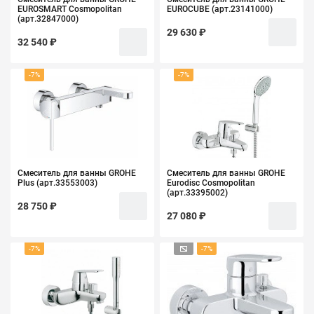
EUROSMART Cosmopolitan
EUROCUBE (арт.23141000)
(арт.32847000)
29 630 ₽
32 540 ₽
-7%
-7%
Смеситель для ванны GROHE
Смеситель для ванны GROHE
Plus (арт.33553003)
Eurodisc Cosmopolitan
(арт.33395002)
28 750 ₽
27 080 ₽
-7%
-7%