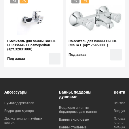
-7%
-7%
Смеситель для ванны GROHE
Смеситель для ванны GROHE
EUROSMART Cosmopolitan
COSTA L (арт.25450001)
(арт.32831000)
Под заказ
Под заказ
Аксессуары
Ванны, поддоны
Вентил
душевые
Бумагодержатели
Вентиля
Бордюры и ленты
Ведра для мусора
Воздухо
бордюрные для ванны
Держатели для зубных
Площадки
Ванны акриловые
щеток
клапаны
воздухо
Ванны стальные