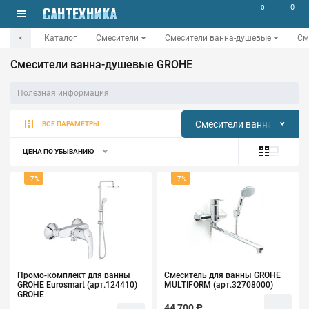
0
0
Каталог
Смесители
Смесители ванна-душевые
См
Смесители ванна-душевые GROHE
Полезная информация
Смесители ванна-душев
ВСЕ ПАРАМЕТРЫ
ЦЕНА ПО УБЫВАНИЮ
-7%
-7%
Промо-комплект для ванны
Смеситель для ванны GROHE
GROHE Eurosmart (арт.124410)
MULTIFORM (арт.32708000)
GROHE
44 700 ₽