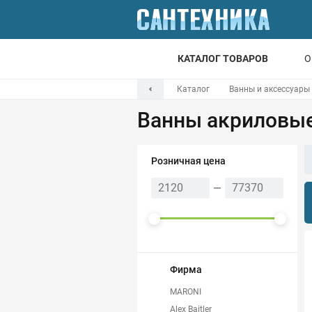
КАТАЛОГ ТОВАРОВ
О
Каталог
Ванны и аксессуары
Для ванной
Ванны акриловы
Для кухни
Т
Розничная цена
Смесители
Мойки
Санфаянс
Отопление
Фирма
MARONI
Канализация
Alex Baitler