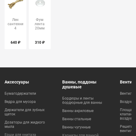
Лен
Фум
сантехнический
лента
4
20мм
косички
100гр К/
200г PR
Чепецк
640 ₽
310 ₽
Аксессуары
Ванны, поддоны
Вентил
душевые
Бумагодержатели
Вентиля
Бордюры и ленты
Ведра для мусора
Воздухо
бордюрные для ванны
Держатели для зубных
Площадки
Ванны акриловые
щеток
клапаны
воздухо
Ванны стальные
Дозаторы для жидкого
мыла
Решетки
Ванны чугунные
вентиля
Ерши для унитаза
Карнизы для ванной