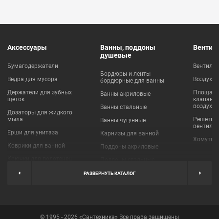
Аксессуары
Ванны, поддоны
Вентил
душевые
Бумагодержатели
Вентиля
Бордюры и ленты
Ведра для мусора
Воздухо
бордюрные для ванны
Держатели для зубных
Площадки
Ванны акриловые
щеток
клапаны
воздухо
Ванны стальные
Дозаторы для жидкого
мыла
Решетки
Ванны чугунные
вентиля
Ерши для унитаза
Карнизы для ванной
Хомуты 
Коврики для ванной
Поддоны акриловые
Крючки для полотенец
Поддоны стальные
Мыльницы
Пробки для ванн
РАЗВЕРНУТЬ КАТАЛОГ
Наборы аксессуаров
Шторы для ванной
Полки для ванных
Экраны под ванну
комнат
© 1995 - 2026 «Сантехника» Все права защищены
Полотенцедержатели