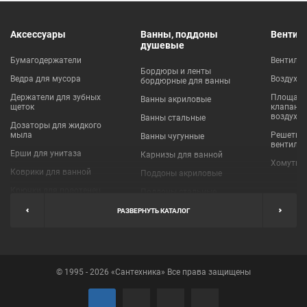
Аксессуары
Ванны, поддоны
Вентил
душевые
Бумагодержатели
Вентиля
Бордюры и ленты
Ведра для мусора
Воздухо
бордюрные для ванны
Держатели для зубных
Площадки
Ванны акриловые
щеток
клапаны
воздухо
Ванны стальные
Дозаторы для жидкого
мыла
Решетки
Ванны чугунные
вентиля
Ерши для унитаза
Карнизы для ванной
Хомуты 
Коврики для ванной
Поддоны акриловые
Крючки для полотенец
Поддоны стальные
Мыльницы
Пробки для ванн
РАЗВЕРНУТЬ КАТАЛОГ
Наборы аксессуаров
Шторы для ванной
Полки для ванных
Экраны под ванну
комнат
© 1995 - 2026 «Сантехника» Все права защищены
Полотенцедержатели
Поручни