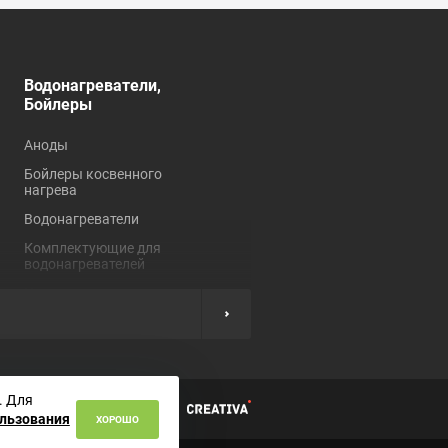
Водонагреватели,
Душевые кабины,
Бойлеры
углы, ограждения
Аноды
Душевые кабины
Бойлеры косвенного
Душевые углы и
нагрева
ограждения
Водонагреватели
Комплектующие для
душевых кабин
Комплектующие для
водонагревателей
Нагревательные
элементы
ы
. Для
циальности
ользования
ХОРОШО