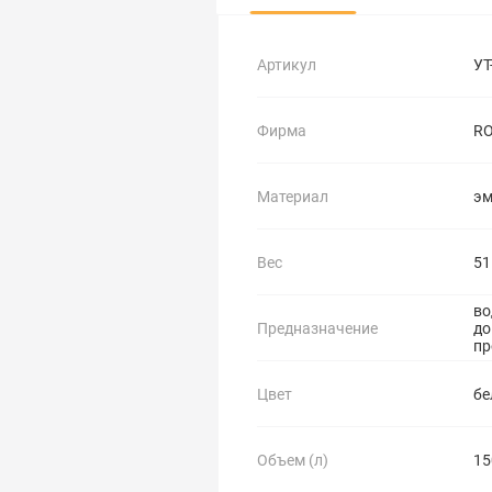
Артикул
УТ
Фирма
R
Материал
эм
Вес
51
во
Предназначение
до
пр
Цвет
бе
Объем (л)
15