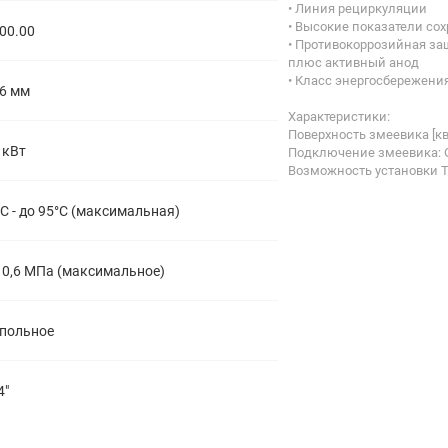
• Линия рециркуляции
• Высокие показатели со
00.00
• Противокоррозийная за
плюс активный анод
• Класс энергосбережения
6 мм
Характеристики:
Поверхность змеевика [кв.
 кВт
Подключение змеевика: 
Возможность установки Т
С - до 95°C (максимальная)
 0,6 МПа (максимальное)
польное
4"