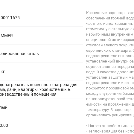
полипропиленовые
Тройники
106
Косвенные водонагревате
полипропиленовые
-00011675
обеспечения горячей водо
Трубы
44
частного использования.
полипропиленовые
герметичную стальную ем
Углы
103
избыточным внутренним 
OMMER
полипропиленовые
специальной антикорроз
Фальцевые бурты
4
стеклоэмалевого покрыти
полипропиленовые
европейского стандарта.
Фильтры
7
алированная сталь
водонагревателе выполня
полипропиленовые
установленный внутри ба
осуществляется передача
 кг
воде. В качестве дополни
установлен защитный ма
водонагреватель имеет н
донагреватель косвенного нагрева для
покрытого порошковой эм
ма, дачи, квартиры, хозяйственные,
между внутренним баком
оизводственный помещения
пенополиуретановой тепл
емкости на протяжении д
лый
температуру. В водонагре
организовать рециркуляц
0.00
• Нагрев от любого типа к
• Теплоизоляция без исп