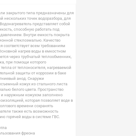
ли закрытого типа предназначены для
й нескольких точек водоразбора, для
 Водонагреватель представляет собой
кость, способную работать под
давлением. Внутри емкость покрыта
ионной стеклоэмалью. Качество
я соответствует всем требованиям
 Основной нагрев воды в емкостном
ется через трубчатый теплообменник,
ка, при помощи которого
 тепла от теплоносителя, нагреваемой
тельной защиты от коррозии в баке
гниевый анод. Снаружи
есъемный кожух из стального листа
алью белого цвета. Пространство
 и наружным кожухом заполнено
оизоляцией, которая позволяет воде в
олгового времени сохранять
вателе также есть возможность
ию горячей воды в системе ГВС.
отла
ользования фреона