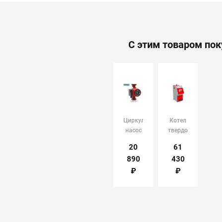
С этим товаром по
Циркуляционный
Котел
насос
твердотопливный
UPS
КОТВ
20
61
32/60
Stoker
890
430
GRUNDFOS
Pro 20-
Э
₽
₽