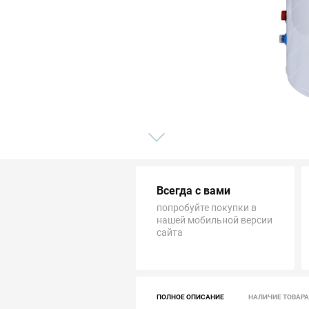
Трубопровод
Автоматика и насосы
Инструменты и крепеж
Приборы учета / Измерительные приборы
Хозтовары и садовые принадлежности
Всегда с вами
ОСОБЫЕ КАТЕГОРИИ
попробуйте покупки в
нашей мобильной версии
сайта
ПОЛНОЕ ОПИСАНИЕ
НАЛИЧИЕ ТОВАРА