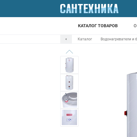
КАТАЛОГ ТОВАРОВ
О
Каталог
Водонагреватели и 
Для ванной
Для кухни
Т
Смесители
Мойки
Санфаянс
Отопление
Канализация