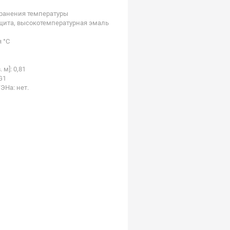
хранения температуры
щита, высокотемпературная эмаль
 °C
 м]: 0,81
G1
ЭНа: нет.