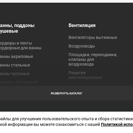
анны, поддоны
Вентиляция
душевые
Вентиляторы вытяжные
ордюры и ленты
Воздуховоды
ордюрные для ванны
Площадки, переходники,
анны акриловые
клапаны для
воздуховода
анны стальные
Решетки
анны чугунные
вентиляционные
арнизы для ванной
Хомуты для вентиляции
оддоны акриловые
РАЗВЕРНУТЬ КАТАЛОГ
оддоны стальные
робки для ванн
Отправляя любую форму на сайте, в
торы для ванной
файлы для улучшения пользовательского опыта и сбора статистики
соглашаетесь с
политикой конфиден
данного сайта
ной информации вы можете ознакомиться с нашей
Политикой исп
краны под ванну
Декларация СОУТ