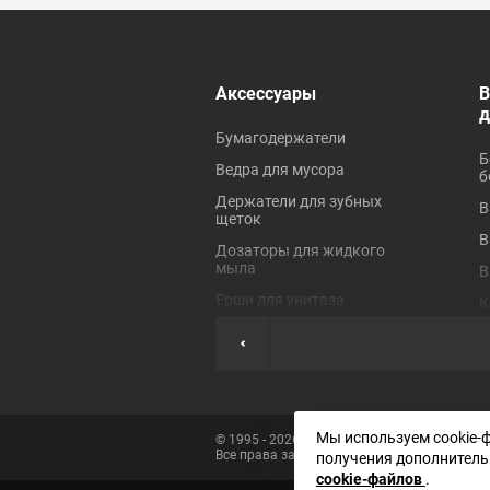
 ревизионные
Аксессуары
В
Бумагодержатели
Б
Ведра для мусора
б
Держатели для зубных
В
щеток
В
Дозаторы для жидкого
мыла
В
Ерши для унитаза
К
Коврики для ванной
П
Крючки для полотенец
П
Мыльницы
П
Наборы аксессуаров
Ш
Мы используем cookie-
© 1995 - 2026 «Сантехника»
Все права защищены
Полки для ванных
получения дополнитель
Э
комнат
cookie-файлов
.