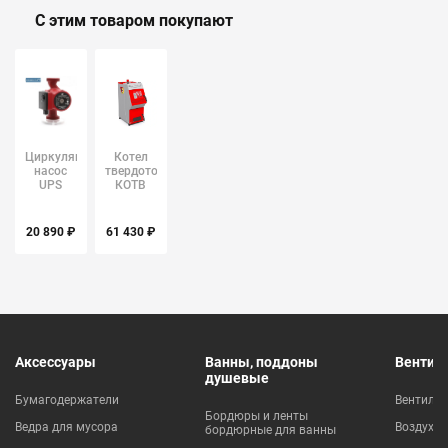
С этим товаром покупают
Циркуляционный
Котел
насос
твердотопливный
UPS
КОТВ
32/60
Stoker
GRUNDFOS
Pro 20-Э
20 890 ₽
61 430 ₽
Аксессуары
Ванны, поддоны
Вентил
душевые
Бумагодержатели
Вентиля
Бордюры и ленты
Ведра для мусора
Воздухо
бордюрные для ванны