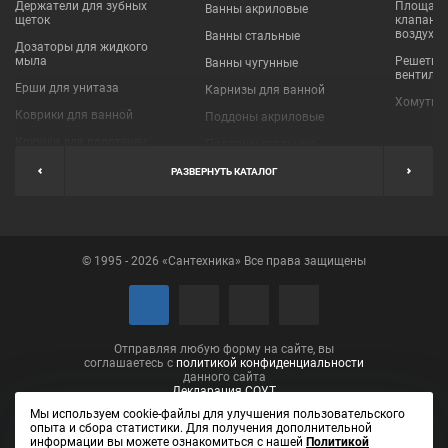
Держатели для зубных
Площадки
Ванны акриловые
щеток
клапаны
воздухо
Ванны стальные
Дозаторы для жидкого
мыла
Решетки
Ванны чугунные
вентиля
Ерши для унитаза
Карнизы для ванной
Хомуты 
Коврики для ванной
Поддоны акриловые
Крючки для полотенец
Поддоны стальные
Мыльницы
Пробки для ванн
РАЗВЕРНУТЬ КАТАЛОГ
Наборы аксессуаров
Шторы для ванной
Полки для ванных
Экраны под ванну
комнат
© 1995 - 2026 «Сантехника» Все права защищены
Полотенцедержатели
Поручни
Рукосушители и фены
Сушилки для белья
Отправляя любую форму на сайте, вы
соглашаетесь с
политикой конфиденциальности
данного сайта
Декларация СОУТ
Мы используем cookie-файлы для улучшения пользовательского
опыта и сбора статистики. Для получения дополнительной
информации вы можете ознакомиться с нашей
Политикой