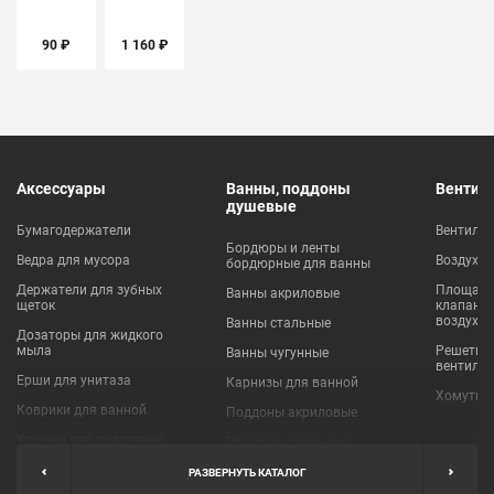
90 ₽
1 160 ₽
Аксессуары
Ванны, поддоны
Вентил
душевые
Бумагодержатели
Вентиля
Бордюры и ленты
Ведра для мусора
Воздухо
бордюрные для ванны
Держатели для зубных
Площадки
Ванны акриловые
щеток
клапаны
воздухо
Ванны стальные
Дозаторы для жидкого
мыла
Решетки
Ванны чугунные
вентиля
Ерши для унитаза
Карнизы для ванной
Хомуты 
Коврики для ванной
Поддоны акриловые
Крючки для полотенец
Поддоны стальные
Мыльницы
Пробки для ванн
РАЗВЕРНУТЬ КАТАЛОГ