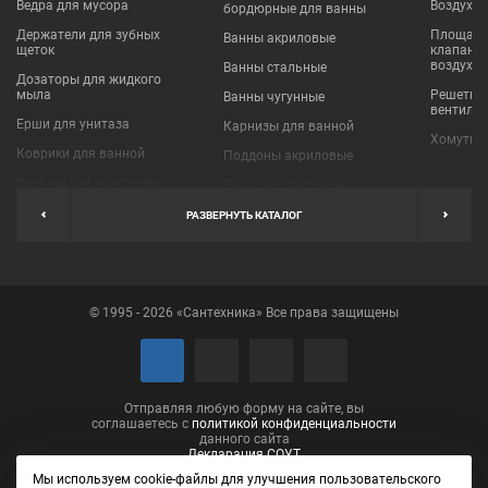
Ведра для мусора
Воздухо
бордюрные для ванны
Держатели для зубных
Площадки
Ванны акриловые
щеток
клапаны
воздухо
Ванны стальные
Дозаторы для жидкого
мыла
Решетки
Ванны чугунные
вентиля
Ерши для унитаза
Карнизы для ванной
Хомуты 
Коврики для ванной
Поддоны акриловые
Крючки для полотенец
Поддоны стальные
Мыльницы
Пробки для ванн
РАЗВЕРНУТЬ КАТАЛОГ
Наборы аксессуаров
Шторы для ванной
Полки для ванных
Экраны под ванну
комнат
© 1995 - 2026 «Сантехника» Все права защищены
Полотенцедержатели
Поручни
Рукосушители и фены
Сушилки для белья
Отправляя любую форму на сайте, вы
соглашаетесь с
политикой конфиденциальности
данного сайта
Декларация СОУТ
Мы используем cookie-файлы для улучшения пользовательского