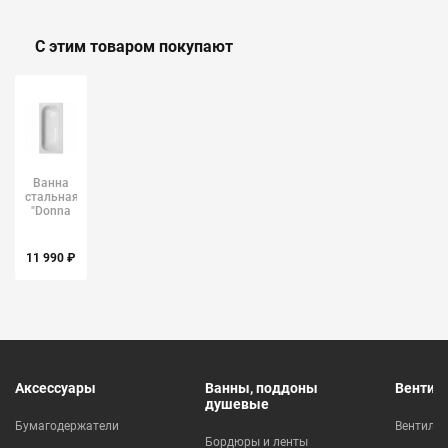
С этим товаром покупают
Ванна
стальная
"Donna
Vanna"
1600х700х570мм
ВИЗ
11 990 ₽
Аксессуары
Ванны, поддоны
Вентил
душевые
Бумагодержатели
Вентиля
Бордюры и ленты