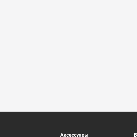
 ревизионные
Аксессуары
В