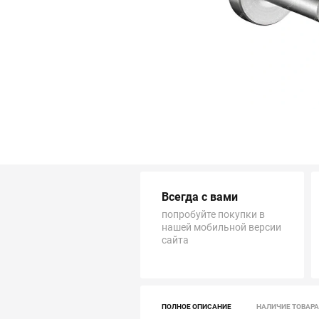
Трубопровод
Автоматика и насосы
Инструменты и крепеж
Приборы учета / Измерительные приборы
Хозтовары и садовые принадлежности
Всегда с вами
ОСОБЫЕ КАТЕГОРИИ
попробуйте покупки в
нашей мобильной версии
сайта
ПОЛНОЕ ОПИСАНИЕ
НАЛИЧИЕ ТОВАРА