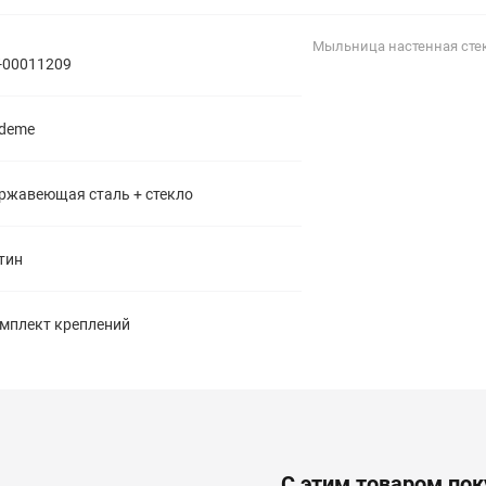
полипропиленовые
Тройники
106
Мыльница настенная сте
полипропиленовые
-00011209
Трубы
44
полипропиленовые
Углы
103
deme
полипропиленовые
Фальцевые бурты
4
полипропиленовые
Фильтры
7
ржавеющая сталь + стекло
полипропиленовые
тин
мплект креплений
С этим товаром по