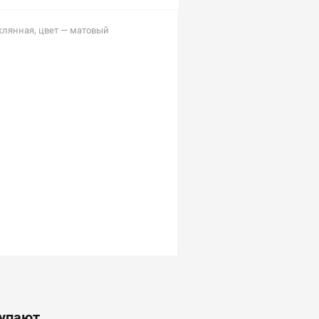
клянная, цвет — матовый
купают