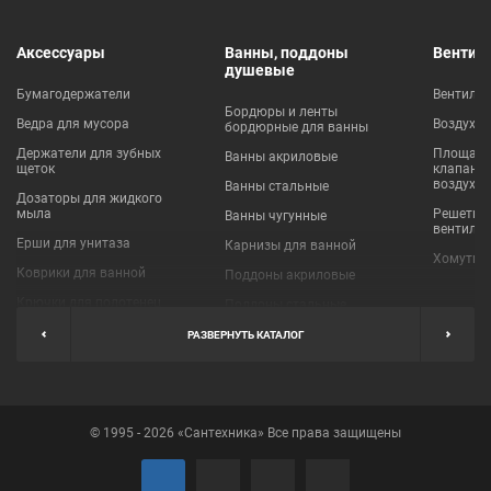
Аксессуары
Ванны, поддоны
Вентил
душевые
Бумагодержатели
Вентиля
Бордюры и ленты
Ведра для мусора
Воздухо
бордюрные для ванны
Держатели для зубных
Площадки
Ванны акриловые
щеток
клапаны
воздухо
Ванны стальные
Дозаторы для жидкого
мыла
Решетки
Ванны чугунные
вентиля
Ерши для унитаза
Карнизы для ванной
Хомуты 
Коврики для ванной
Поддоны акриловые
Крючки для полотенец
Поддоны стальные
Мыльницы
Пробки для ванн
РАЗВЕРНУТЬ КАТАЛОГ
Наборы аксессуаров
Шторы для ванной
Полки для ванных
Экраны под ванну
комнат
© 1995 - 2026 «Сантехника» Все права защищены
Полотенцедержатели
Поручни