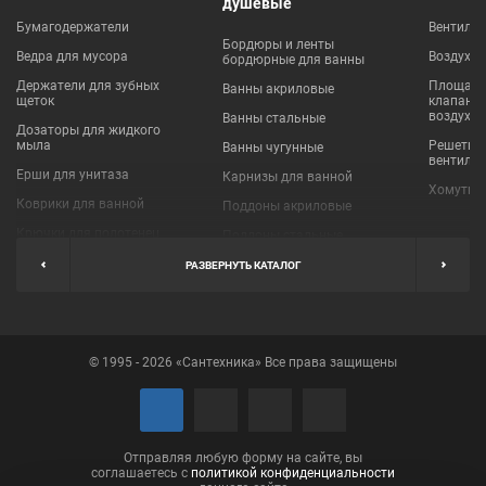
душевые
Бумагодержатели
Вентиля
Бордюры и ленты
Ведра для мусора
Воздухо
бордюрные для ванны
Держатели для зубных
Площадки
Ванны акриловые
щеток
клапаны
воздухо
Ванны стальные
Дозаторы для жидкого
мыла
Решетки
Ванны чугунные
вентиля
Ерши для унитаза
Карнизы для ванной
Хомуты 
Коврики для ванной
Поддоны акриловые
Крючки для полотенец
Поддоны стальные
Мыльницы
Пробки для ванн
РАЗВЕРНУТЬ КАТАЛОГ
Наборы аксессуаров
Шторы для ванной
Полки для ванных
Экраны под ванну
комнат
© 1995 - 2026 «Сантехника» Все права защищены
Полотенцедержатели
Поручни
Рукосушители и фены
Сушилки для белья
Отправляя любую форму на сайте, вы
соглашаетесь с
политикой конфиденциальности