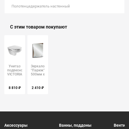
Полотенцедержатель настенный
С этим товаром покупают
Унитаз
Зеркало
подвесной
"Париж"
VICTORIA
500мм х
Laura
680мм
(Roca)
8 810 ₽
2 410 ₽
Аксессуары
Ванны, поддоны
Вентил