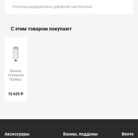
Полотенцедержатель двойной настенный
С этим товаром покупают
Ванна
стальная
"Antika"
1500х700х550мм
ВИЗ
10 620 ₽
Аксессуары
Ванны, поддоны
Вентил