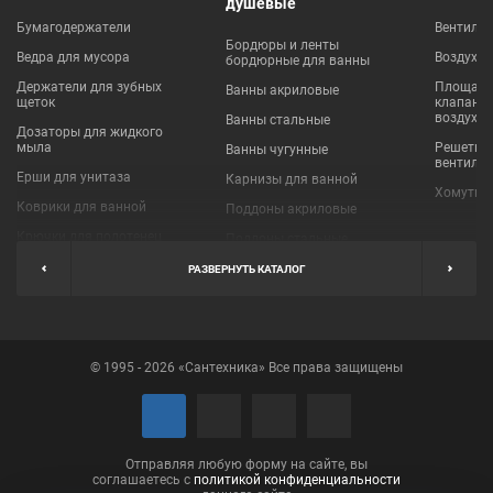
душевые
Бумагодержатели
Вентиля
Бордюры и ленты
Ведра для мусора
Воздухо
бордюрные для ванны
Держатели для зубных
Площадки
Ванны акриловые
щеток
клапаны
воздухо
Ванны стальные
Дозаторы для жидкого
мыла
Решетки
Ванны чугунные
вентиля
Ерши для унитаза
Карнизы для ванной
Хомуты 
Коврики для ванной
Поддоны акриловые
Крючки для полотенец
Поддоны стальные
Мыльницы
Пробки для ванн
РАЗВЕРНУТЬ КАТАЛОГ
Наборы аксессуаров
Шторы для ванной
Полки для ванных
Экраны под ванну
комнат
© 1995 - 2026 «Сантехника» Все права защищены
Полотенцедержатели
Поручни
Рукосушители и фены
Сушилки для белья
Отправляя любую форму на сайте, вы
соглашаетесь с
политикой конфиденциальности