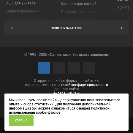
Ерши для унитаза
Карнизы для ванной
Хомуты 
Коврики для ванной
Поддоны акриловые
Крючки для полотенец
Поддоны стальные
Мыльницы
Пробки для ванн
РАЗВЕРНУТЬ КАТАЛОГ
Наборы аксессуаров
Шторы для ванной
Полки для ванных
Экраны под ванну
комнат
© 1995 - 2026 «Сантехника» Все права защищены
Полотенцедержатели
Поручни
Рукосушители и фены
Сушилки для белья
Отправляя любую форму на сайте, вы
соглашаетесь с
политикой конфиденциальности
данного сайта
Декларация СОУТ
Мы используем cookie-файлы для улучшения пользовательского
опыта и сбора статистики. Для получения дополнительной
информации вы можете ознакомиться с нашей
Политикой
использования cookie-файлов
.
ХОРОШО
ИП Лаптева Елена Вениаминовна ОГРН 304434531001090
610002,
Кировская область, город Киров, ул. Пролетарская, д. 14, кв. 46
(8332)
703-583