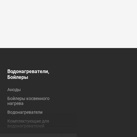
Водонагреватели,
Душевые кабины,
Бойлеры
углы, ограждения
Аноды
Душевые кабины
Бойлеры косвенного
Душевые углы и
нагрева
ограждения
Водонагреватели
Комплектующие для
душевых кабин
Комплектующие для
водонагревателей
Нагревательные