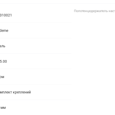
полипропиленовые
Тройники
106
Полотенцедержатель нас
полипропиленовые
010021
Трубы
44
полипропиленовые
Углы
103
deme
полипропиленовые
Фальцевые бурты
4
полипропиленовые
Фильтры
7
аль
полипропиленовые
5.00
ом
мплект креплений
 мм