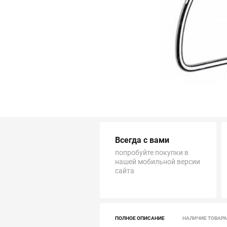
Трубопровод
Автоматика и насосы
Инструменты и крепеж
Приборы учета / Измерительные приборы
Хозтовары и садовые принадлежности
Всегда с вами
ОСОБЫЕ КАТЕГОРИИ
попробуйте покупки в
нашей мобильной версии
сайта
ПОЛНОЕ ОПИСАНИЕ
НАЛИЧИЕ ТОВАРА