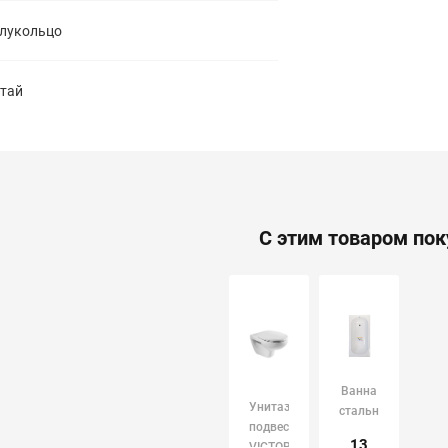
лукольцо
тай
С этим товаром по
Ванна
Унитаз
стальная
подвесной
"Donna
13
VICTORIA