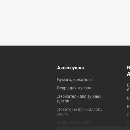
 ревизионные
Аксессуары
В
Бумагодержатели
Б
Ведра для мусора
б
Держатели для зубных
В
щеток
В
Дозаторы для жидкого
мыла
В
Ерши для унитаза
К