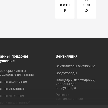
Vanna"
Laura
8 810
090
1200х700х570мм
(Roca)
ВИЗ
₽
₽
анны, поддоны
Вентиляция
душевые
Вентиляторы вытяжные
ордюры и ленты
Воздуховоды
ордюрные для ванны
Площадки, переходники,
анны акриловые
клапаны для
воздуховода
анны стальные
Решетки
анны чугунные
вентиляционные
арнизы для ванной
Хомуты для вентиляции