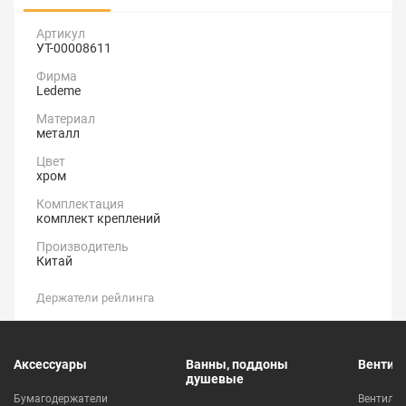
Артикул
УТ-00008611
Фирма
Ledeme
Материал
металл
Цвет
хром
Комплектация
комплект креплений
Производитель
Китай
Держатели рейлинга
Аксессуары
Ванны, поддоны
Вентил
душевые
Бумагодержатели
Вентиля