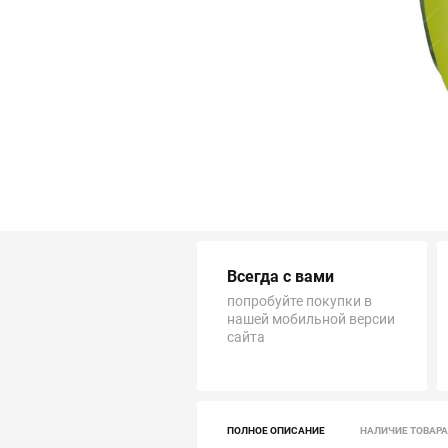
Трубопровод
Автоматика и насосы
Инструменты и крепеж
Приборы учета / Измерительные приборы
Хозтовары и садовые принадлежности
Всегда с вами
ОСОБЫЕ КАТЕГОРИИ
попробуйте покупки в
нашей мобильной версии
сайта
ПОЛНОЕ ОПИСАНИЕ
НАЛИЧИЕ ТОВАРА