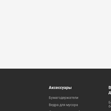
 ревизионные
Аксессуары
В
Бумагодержатели
Б
Ведра для мусора
б