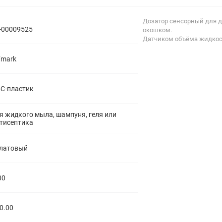
полипропиленовые
Тройники
106
Дозатор сенсорный для д
полипропиленовые
-00009525
окошком.
Трубы
44
Датчиком объёма жидкост
полипропиленовые
Углы
103
mark
полипропиленовые
Фальцевые бурты
4
полипропиленовые
Фильтры
7
С-пластик
полипропиленовые
я жидкого мыла, шампуня, геля или
тисептика
латовый
00
0.00