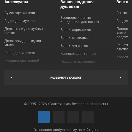
Аксессуары
Ванны, поддоны
Вентил
душевые
Бумагодержатели
Вентиля
Бордюры и ленты
Ведра для мусора
Воздухо
бордюрные для ванны
Держатели для зубных
Площадки
Ванны акриловые
щеток
клапаны
воздухо
Ванны стальные
Дозаторы для жидкого
мыла
Решетки
Ванны чугунные
вентиля
Ерши для унитаза
Карнизы для ванной
Хомуты 
Коврики для ванной
Поддоны акриловые
Крючки для полотенец
Поддоны стальные
Мыльницы
Пробки для ванн
РАЗВЕРНУТЬ КАТАЛОГ
Наборы аксессуаров
Шторы для ванной
Полки для ванных
Экраны под ванну
комнат
© 1995 - 2026 «Сантехника» Все права защищены
Полотенцедержатели
Поручни
Рукосушители и фены
Сушилки для белья
Отправляя любую форму на сайте, вы