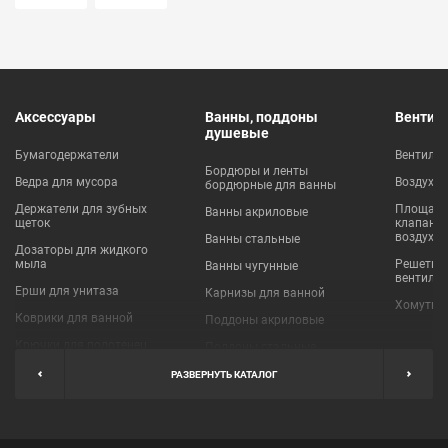
Аксессуары
Ванны, поддоны
Вентил
душевые
Бумагодержатели
Вентиля
Бордюры и ленты
Ведра для мусора
Воздухо
бордюрные для ванны
Держатели для зубных
Площадки
Ванны акриловые
щеток
клапаны
воздухо
Ванны стальные
Дозаторы для жидкого
мыла
Решетки
Ванны чугунные
вентиля
Ерши для унитаза
Карнизы для ванной
Хомуты 
Коврики для ванной
Поддоны акриловые
Крючки для полотенец
Поддоны стальные
Мыльницы
Пробки для ванн
РАЗВЕРНУТЬ КАТАЛОГ
Наборы аксессуаров
Шторы для ванной
Полки для ванных
Экраны под ванну
комнат