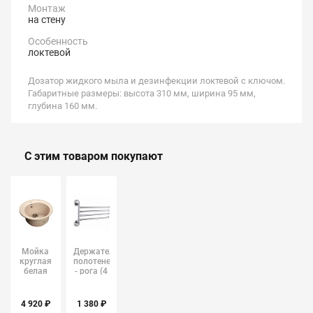
Монтаж
на стену
Особенность
локтевой
Дозатор жидкого мыла и дезинфекции локтевой с ключом.
Габаритные размеры: высота 310 мм, ширина 95 мм,
глубина 160 мм.
С этим товаром покупают
Мойка
Держатель
круглая
полотенец
белая
- рога (4
331 GF-
понеля)
R510
Ledeme
GRANFEST
L3514
4 920 ₽
1 380 ₽