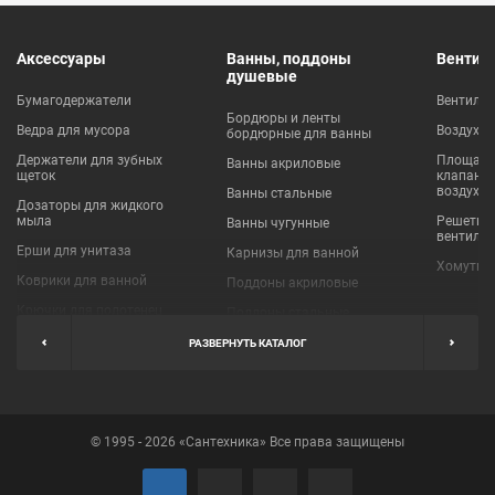
Аксессуары
Ванны, поддоны
Вентил
душевые
Бумагодержатели
Вентиля
Бордюры и ленты
Ведра для мусора
Воздухо
бордюрные для ванны
Держатели для зубных
Площадки
Ванны акриловые
щеток
клапаны
воздухо
Ванны стальные
Дозаторы для жидкого
мыла
Решетки
Ванны чугунные
вентиля
Ерши для унитаза
Карнизы для ванной
Хомуты 
Коврики для ванной
Поддоны акриловые
Крючки для полотенец
Поддоны стальные
Мыльницы
Пробки для ванн
РАЗВЕРНУТЬ КАТАЛОГ
Наборы аксессуаров
Шторы для ванной
Полки для ванных
Экраны под ванну
комнат
© 1995 - 2026 «Сантехника» Все права защищены
Полотенцедержатели
Поручни