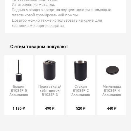
Изготовлен из металла.
Подача моющего средства осуществляется с помощью
пластиковой хромированной помпы.
Дозатор можно также использовать на кухне, для
хранения моющего средства.
С этим товаром покупают
Ершик
Подставка д/
Стакан
Мыльница
B1034P-5
зубн. щеток
B1034P-2
B1034P-4
Аквалиния
B1034P-3
Аквалиния
Аквалиния
Аквалиния
1 180 ₽
490 ₽
520 ₽
440 ₽