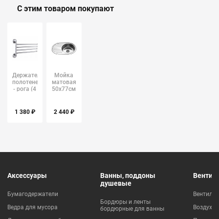
С этим товаром покупают
Держатель
Мойка
полотенец
матовая
- рога (4
50х77см
понеля)
0,6х160мм
Ledeme
MELANA
L3514
1 380 ₽
2 440 ₽
Аксессуары
Ванны, поддоны
Вентил
душевые
Бумагодержатели
Вентиля
Бордюры и ленты
Ведра для мусора
Воздухо
бордюрные для ванны