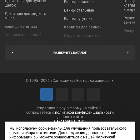
Держатели для зубных
Площадки
Ванны акриловые
щеток
клапаны
воздухо
Ванны стальные
Дозаторы для жидкого
мыла
Решетки
Ванны чугунные
вентиля
Ерши для унитаза
Карнизы для ванной
Хомуты 
Коврики для ванной
Поддоны акриловые
Крючки для полотенец
Поддоны стальные
Мыльницы
Пробки для ванн
РАЗВЕРНУТЬ КАТАЛОГ
Наборы аксессуаров
Шторы для ванной
Полки для ванных
Экраны под ванну
комнат
© 1995 - 2026 «Сантехника» Все права защищены
Полотенцедержатели
Поручни
Рукосушители и фены
Сушилки для белья
Отправляя любую форму на сайте, вы
соглашаетесь с
политикой конфиденциальности
данного сайта
Декларация СОУТ
Мы используем cookie-файлы для улучшения пользовательского
опыта и сбора статистики. Для получения дополнительной
информации вы можете ознакомиться с нашей
Политикой