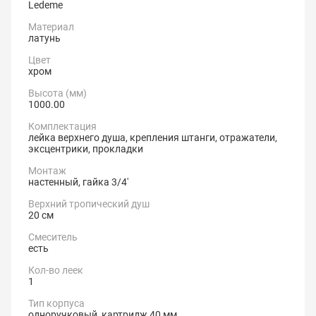
Ledeme
Материал
латунь
Цвет
хром
Высота (мм)
1000.00
Комплектация
лейка верхнего душа, крепления штанги, отражатели,
эксцентрики, прокладки
Монтаж
настенный, гайка 3/4'
Верхний тропический душ
20 см
Смеситель
есть
Кол-во леек
1
Тип корпуса
одноручковый, картридж 40 мм