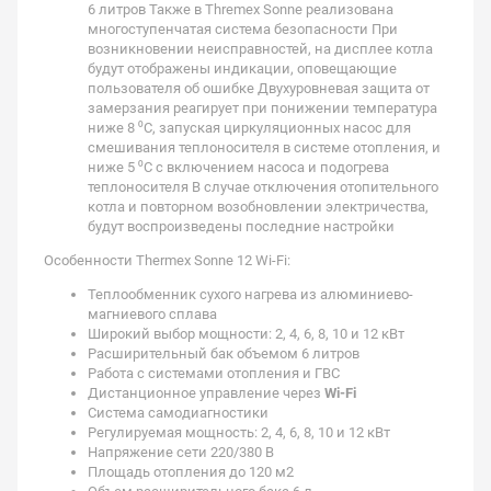
6 литров Также в Thremex Sonne реализована
многоступенчатая система безопасности При
возникновении неисправностей, на дисплее котла
будут отображены индикации, оповещающие
пользователя об ошибке Двухуровневая защита от
замерзания реагирует при понижении температура
ниже 8 ⁰C, запуская циркуляционных насос для
смешивания теплоносителя в системе отопления, и
ниже 5 ⁰C с включением насоса и подогрева
теплоносителя В случае отключения отопительного
котла и повторном возобновлении электричества,
будут воспроизведены последние настройки
Особенности Thermex Sonne 12 Wi-Fi:
Теплообменник сухого нагрева из алюминиево-
магниевого сплава
Широкий выбор мощности: 2, 4, 6, 8, 10 и 12 кВт
Расширительный бак объемом 6 литров
Работа с системами отопления и ГВС
Дистанционное управление через
Wi-Fi
Система самодиагностики
Регулируемая мощность: 2, 4, 6, 8, 10 и 12 кВт
Напряжение сети 220/380 В
Площадь отопления до 120 м2