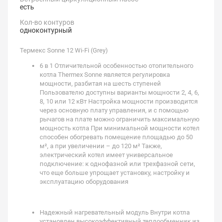
есть
Кол-во контуров
одноконтурный
Термекс Sonne 12 Wi-Fi (Grey)
6 в 1 Отличительной особенностью отопительного
котла Thermex Sonne является регулировка
мощности, разбитая на шесть ступеней
Пользователю доступны варианты мощности 2, 4, 6,
8, 10 или 12 кВт Настройка мощности производится
через основную плату управления, и с помощью
рычагов на плате можно ограничить максимальную
мощность котла При минимальной мощности котел
способен обогревать помещение площадью до 50
м², а при увеличении – до 120 м² Также,
электрический котел имеет универсальное
подключение: к однофазной или трехфазной сети,
что еще больше упрощает установку, настройку и
эксплуатацию оборудования
Надежный нагревательный модуль Внутри котла
установлен высокоэффективный теплообменник из