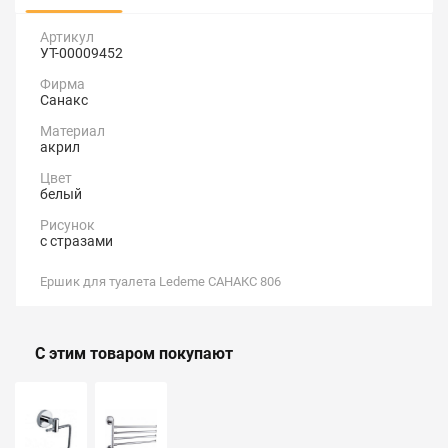
Артикул
УТ-00009452
Фирма
Санакс
Материал
акрил
Цвет
белый
Рисунок
с стразами
Ершик для туалета Ledeme САНАКС 806
С этим товаром покупают