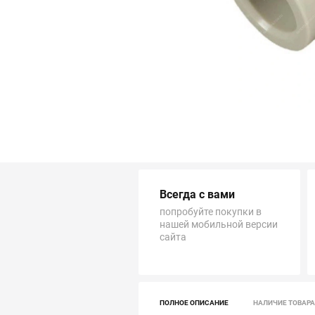
Трубопровод
Автоматика и насосы
Инструменты и крепеж
Приборы учета / Измерительные приборы
Хозтовары и садовые принадлежности
Всегда с вами
ОСОБЫЕ КАТЕГОРИИ
попробуйте покупки в
нашей мобильной версии
сайта
ПОЛНОЕ ОПИСАНИЕ
НАЛИЧИЕ ТОВАРА