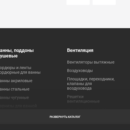
анны, поддоны
Вентиляция
душевые
Вентиляторы вытяжные
ордюры и ленты
Воздуховоды
ордюрные для ванны
Площадки, переходники,
анны акриловые
клапаны для
воздуховода
анны стальные
Решетки
анны чугунные
вентиляционные
арнизы для ванной
Хомуты для вентиляции
оддоны акриловые
РАЗВЕРНУТЬ КАТАЛОГ
оддоны стальные