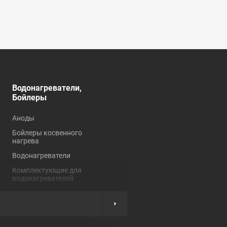
Водонагреватели,
Душевые кабины,
Бойлеры
углы, ограждения
Аноды
Душевые кабины
Бойлеры косвенного
Душевые углы и
нагрева
ограждения
Водонагреватели
Комплектующие для
душевых кабин
Комплектующие для
водонагревателей
Нагревательные
элементы