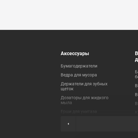
 ревизионные
Аксессуары
В
Бумагодержатели
Б
Ведра для мусора
б
Держатели для зубных
В
щеток
В
Дозаторы для жидкого
мыла
В
Ерши для унитаза
К
Коврики для ванной
П
Крючки для полотенец
П