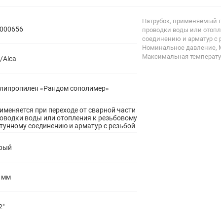
полипропиленовые
Тройники
106
Патрубок, применяемый п
полипропиленовые
000656
проводки воды или отопл
Трубы
44
соединению и арматур с 
полипропиленовые
Номинальное давление, М
Углы
103
Максимальная температура
/Alca
полипропиленовые
Фальцевые бурты
4
полипропиленовые
Фильтры
7
липропилен «Рандом сополимер»
полипропиленовые
именяется при переходе от сварной части
оводки воды или отопления к резьбовому
тунному соединению и арматур с резьбой
рый
 мм
2"