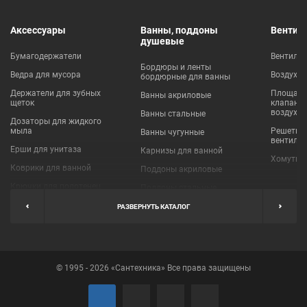
Аксессуары
Ванны, поддоны
Вентил
душевые
Бумагодержатели
Вентиля
Бордюры и ленты
Ведра для мусора
Воздухо
бордюрные для ванны
Держатели для зубных
Площадки
Ванны акриловые
щеток
клапаны
воздухо
Ванны стальные
Дозаторы для жидкого
мыла
Решетки
Ванны чугунные
вентиля
Ерши для унитаза
Карнизы для ванной
Хомуты 
Коврики для ванной
Поддоны акриловые
Крючки для полотенец
Поддоны стальные
Мыльницы
Пробки для ванн
РАЗВЕРНУТЬ КАТАЛОГ
Наборы аксессуаров
Шторы для ванной
Полки для ванных
Экраны под ванну
комнат
© 1995 - 2026 «Сантехника» Все права защищены
Полотенцедержатели
Поручни