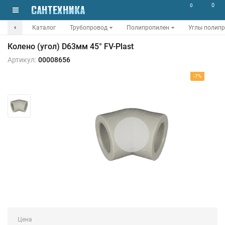
0
0
Каталог
Трубопровод
Полипропилен
Углы полип
Колено (угол) D63мм 45° FV-Plast
Артикул:
00008656
-7%
Цена