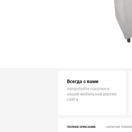
Трубопровод
Автоматика и насосы
Инструменты и крепеж
Приборы учета / Измерительные приборы
Хозтовары и садовые принадлежности
Всегда с вами
ОСОБЫЕ КАТЕГОРИИ
попробуйте покупки в
нашей мобильной версии
сайта
ПОЛНОЕ ОПИСАНИЕ
НАЛИЧИЕ ТОВАРА