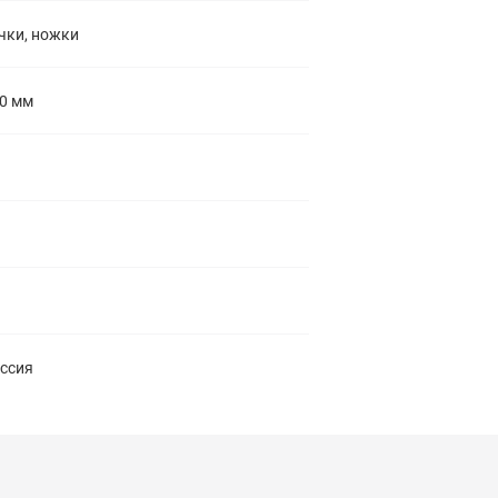
чки, ножки
0 мм
ссия