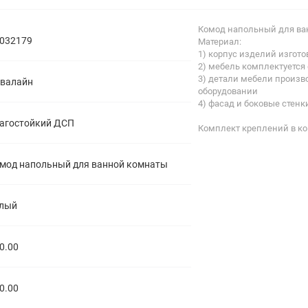
полипропиленовые
Тройники
106
Комод напольный для ва
полипропиленовые
032179
Материал:
Трубы
44
1) корпус изделий изгот
полипропиленовые
2) мебель комплектуется
Углы
103
3) детали мебели произ
валайн
полипропиленовые
оборудовании
Фальцевые бурты
4
4) фасад и боковые стен
полипропиленовые
Фильтры
7
агостойкий ДСП
Комплект креплений в ко
полипропиленовые
мод напольный для ванной комнаты
лый
0.00
0.00