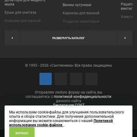
Дозаторы для жидкого
мыла
Решетки
Ванны чугунные
вентиля
Ерши для унитаза
Карнизы для ванной
Хомуты 
Коврики для ванной
Поддоны акриловые
Крючки для полотенец
Поддоны стальные
Мыльницы
Пробки для ванн
РАЗВЕРНУТЬ КАТАЛОГ
Наборы аксессуаров
Шторы для ванной
Полки для ванных
Экраны под ванну
комнат
© 1995 - 2026 «Сантехника» Все права защищены
Полотенцедержатели
Поручни
Рукосушители и фены
Сушилки для белья
Отправляя любую форму на сайте, вы
соглашаетесь с
политикой конфиденциальности
данного сайта
Декларация СОУТ
Мы используем cookie-файлы для улучшения пользовательского
опыта и сбора статистики. Для получения дополнительной
информации вы можете ознакомиться с нашей
Политикой
использования cookie-файлов
.
ХОРОШО
ИП Лаптева Елена Вениаминовна ОГРН 304434531001090
610002,