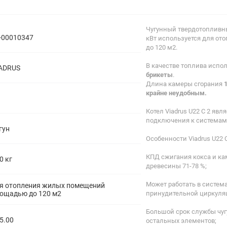
полипропиленовые
Тройники
106
полипропиленовые
Чугунный твердотопливны
Трубы
44
-00010347
кВт используется для о
полипропиленовые
до 120 м2.
Углы
103
полипропиленовые
В качестве топлива испо
ADRUS
Фальцевые бурты
4
брикеты
.
полипропиленовые
Длина камеры сгорания
Фильтры
7
крайне неудобным.
полипропиленовые
Котел Viadrus U22 C 2 яв
подключения к системам
гун
Особенности Viadrus U22 C
КПД сжигания кокса и ка
0 кг
древесины 71-78 %;
Может работать в система
я отопления жилых помещений
ощадью до 120 м2
принудительной циркуля
Большой срок службы чуг
5.00
остальных элементов;