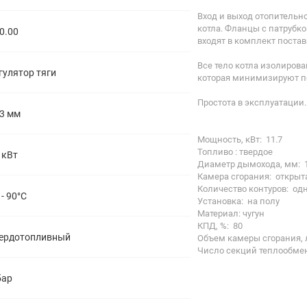
Вход и выход отопительн
котла. Фланцы с патрубк
0.00
входят в комплект постав
Все тело котла изолиров
гулятор тяги
которая минимизируют по
Простота в эксплуатации.
3 мм
Мощность, кВт: 11.7
Топливо : твердое
 кВт
Диаметр дымохода, мм: 
Камера сгорания: открыт
Количество контуров: од
 - 90°С
Установка: на полу
Материал: чугун
КПД, %: 80
ердотопливный
Объем камеры сгорания, л
Число секций теплообмен
бар