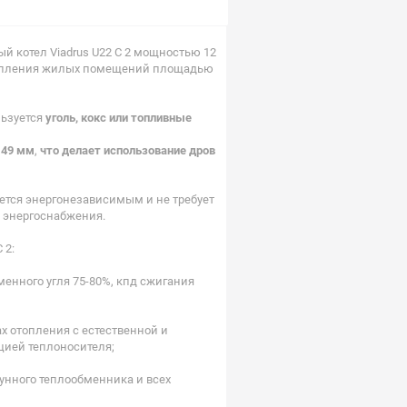
й котел Viadrus U22 C 2 мощностью 12
топления жилых помещений площадью
льзуется
уголь, кокс или топливные
149 мм
,
что делает использование дров
ляется энергонезависимым и не требует
 энергоснабжения.
 2:
менного угля 75-80%, кпд сжигания
х отопления с естественной и
цией теплоносителя;
унного теплообменника и всех