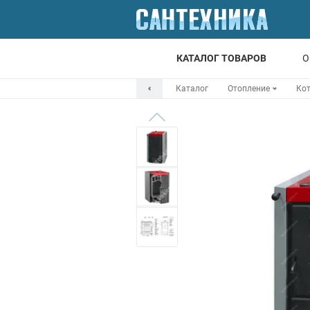
КАТАЛОГ ТОВАРОВ
О
Каталог
Отопление
Ко
Для ванной
Для кухни
Т
Смесители
Мойки
Санфаянс
Отопление
Канализация