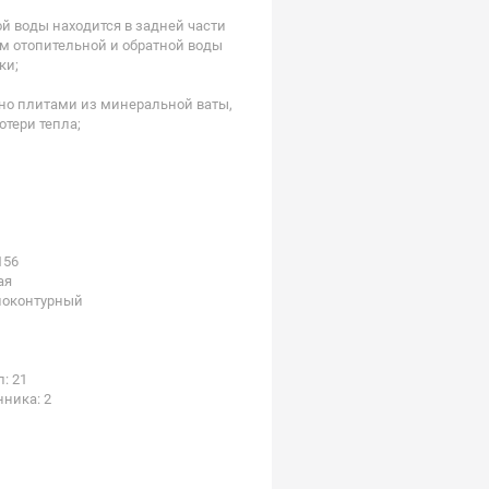
ой воды находится в задней части
ом отопительной и обратной воды
ки;
ано плитами из минеральной ваты,
тери тепла;
156
ая
ноконтурный
: 21
ника: 2