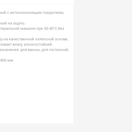
рный с антискользящим покрытием,
ный на ощупь.
стиральной машине при 30-40°С без
ер на качественной латексной основе,
ливает влагу, износостойкий.
азначения: для ванны, для гостинной,
 800 мм