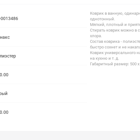
полипропиленовые
Тройники
106
Коврик в ванную, одина
полипропиленовые
-0013486
однотонный.
Трубы
44
Мягкий, плотный и прият
полипропиленовые
Стирать коврик можно в 
Углы
103
хлора.
накс
полипропиленовые
Состав коврика - полиэст
Фальцевые бурты
4
быстро сохнет и не накап
полипропиленовые
Коврик универсального н
Фильтры
7
лиэстер
на кухню и т. д.
полипропиленовые
Габаритный размер: 500 х
0.00
рый
0.00