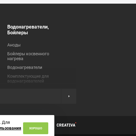
Водонагреватели,
Душевые кабины,
Бойлеры
углы, ограждения
Аноды
Душевые кабины
Бойлеры косвенного
Душевые углы и
нагрева
ограждения
Водонагреватели
Комплектующие для
душевых кабин
Комплектующие для
водонагревателей
Нагревательные
элементы
ы
. Для
циальности
ользования
ХОРОШО