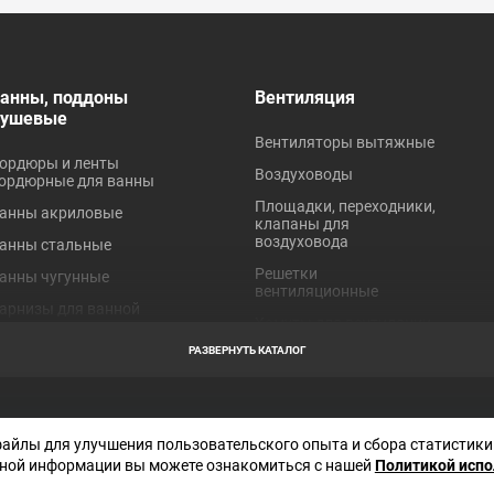
анны, поддоны
Вентиляция
душевые
Вентиляторы вытяжные
ордюры и ленты
Воздуховоды
ордюрные для ванны
Площадки, переходники,
анны акриловые
клапаны для
воздуховода
анны стальные
Решетки
анны чугунные
вентиляционные
арнизы для ванной
Хомуты для вентиляции
оддоны акриловые
РАЗВЕРНУТЬ КАТАЛОГ
оддоны стальные
робки для ванн
Отправляя любую форму на сайте, в
торы для ванной
файлы для улучшения пользовательского опыта и сбора статистики
соглашаетесь с
политикой конфиден
данного сайта
ной информации вы можете ознакомиться с нашей
Политикой исп
краны под ванну
Декларация СОУТ