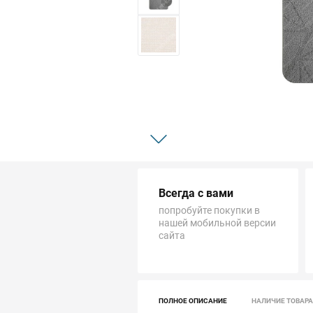
Трубопровод
Автоматика и насосы
Инструменты и крепеж
Приборы учета / Измерительные приборы
Хозтовары и садовые принадлежности
Всегда с вами
ОСОБЫЕ КАТЕГОРИИ
попробуйте покупки в
нашей мобильной версии
сайта
ПОЛНОЕ ОПИСАНИЕ
НАЛИЧИЕ ТОВАРА