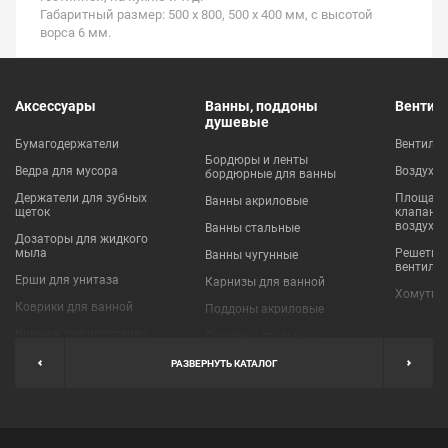
Габаритный размер: 500 х 800, 500 х 400 мм, с высотой
ворса 6 мм.
Аксессуары
Ванны, поддоны
Вентил
душевые
Бумагодержатели
Вентиля
Бордюры и ленты
Ведра для мусора
Воздухо
бордюрные для ванны
Держатели для зубных
Площадки
Ванны акриловые
щеток
клапаны
воздухо
Ванны стальные
Дозаторы для жидкого
мыла
Решетки
Ванны чугунные
вентиля
Ерши для унитаза
Карнизы для ванной
Хомуты 
Коврики для ванной
Поддоны акриловые
Крючки для полотенец
Поддоны стальные
Мыльницы
Пробки для ванн
РАЗВЕРНУТЬ КАТАЛОГ
Наборы аксессуаров
Шторы для ванной
Полки для ванных
Экраны под ванну
комнат