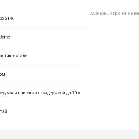
полипропиленовые
Тройники
106
Одинарный крючок на ва
полипропиленовые
026146
Трубы
44
полипропиленовые
Углы
103
deme
полипропиленовые
Фальцевые бурты
4
полипропиленовые
Фильтры
7
астик + сталь
полипропиленовые
ом
куумная присоска с выдержкой до 10 кг
тай