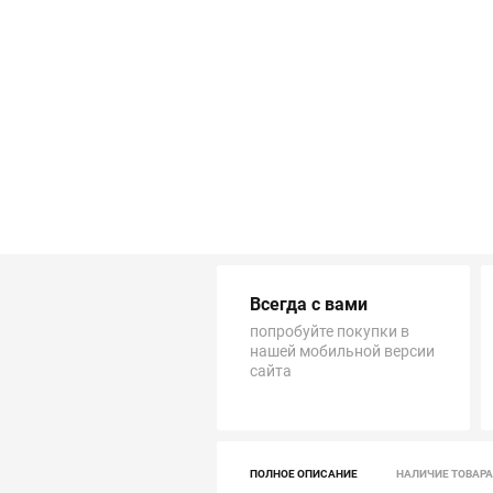
Трубопровод
Автоматика и насосы
Инструменты и крепеж
Приборы учета / Измерительные приборы
Хозтовары и садовые принадлежности
Всегда с вами
ОСОБЫЕ КАТЕГОРИИ
попробуйте покупки в
нашей мобильной версии
сайта
ПОЛНОЕ ОПИСАНИЕ
НАЛИЧИЕ ТОВАРА