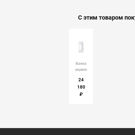
С этим товаром по
Ванна
акриловая
"Ахин"
24
1700х800х520мм
180
BAS
₽