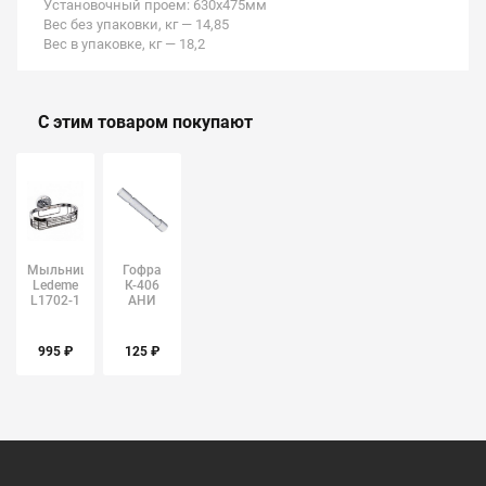
Установочный проем: 630х475мм
Вес без упаковки, кг — 14,85
Вес в упаковке, кг — 18,2
С этим товаром покупают
Мыльница
Гофра
Ledeme
К-406
L1702-1
АНИ
ПЛАСТ
995 ₽
125 ₽