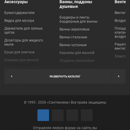
Аксессуары
Ванны, поддоны
Вентил
душевые
Бумагодержатели
Вентиля
Бордюры и ленты
Ведра для мусора
Воздухо
бордюрные для ванны
Держатели для зубных
Площадки
Ванны акриловые
щеток
клапаны
воздухо
Ванны стальные
Дозаторы для жидкого
мыла
Решетки
Ванны чугунные
вентиля
Ерши для унитаза
Карнизы для ванной
Хомуты 
Коврики для ванной
Поддоны акриловые
Крючки для полотенец
Поддоны стальные
Мыльницы
Пробки для ванн
РАЗВЕРНУТЬ КАТАЛОГ
Наборы аксессуаров
Шторы для ванной
Полки для ванных
Экраны под ванну
комнат
© 1995 - 2026 «Сантехника» Все права защищены
Полотенцедержатели
Поручни
Рукосушители и фены
Сушилки для белья
Отправляя любую форму на сайте, вы